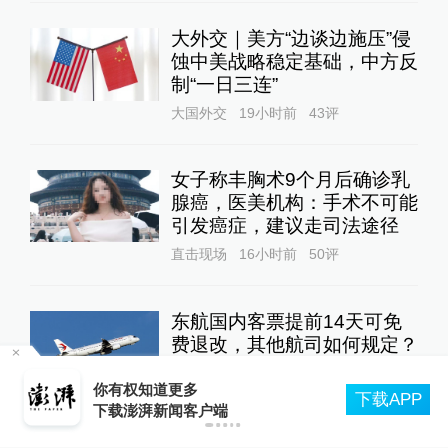
大外交｜美方“边谈边施压”侵
蚀中美战略稳定基础，中方反
制“一日三连”
大国外交
19小时前
43
评
女子称丰胸术9个月后确诊乳
腺癌，医美机构：手术不可能
引发癌症，建议走司法途径
直击现场
16小时前
50
评
东航国内客票提前14天可免
费退改，其他航司如何规定？
10%公司
21小时前
97
评
苏州平江历史街区老树疑遭“钻孔灌药”，姑苏
载APP
住建委：将持续跟进救助事宜