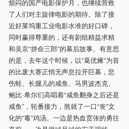
烦闷的国产电影保护月，也继续营救
了人们对主旋律电影的期待。除了接
近好莱坞重工业电影水准的好口碑，
同时赢得尊重的，还有剧组精益求精
和吴京“拼命三郎”的幕后故事。有意思
的是，去年这个时候，以“葛优瘫”为首
的比废大赛正悄无声息拉开巨幕，悲
伤蛙、长腿儿的咸鱼、马男波杰克、
鲍比·希尔们高唱着“咸鱼翻身之后还是
咸鱼”，轮番接力，熬就了一口“丧”文
化的“毒”鸡汤。一边是热血贲张的勇往