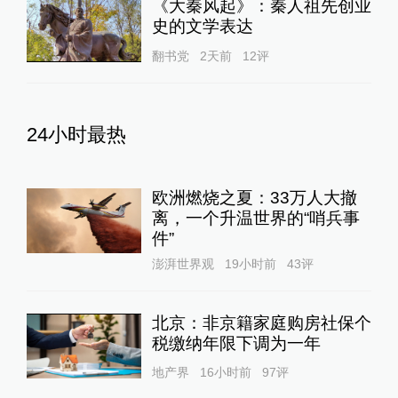
《大秦风起》：秦人祖先创业
史的文学表达
翻书党
2天前
12
评
24小时最热
欧洲燃烧之夏：33万人大撤
离，一个升温世界的“哨兵事
件”
澎湃世界观
19小时前
43
评
北京：非京籍家庭购房社保个
税缴纳年限下调为一年
地产界
16小时前
97
评