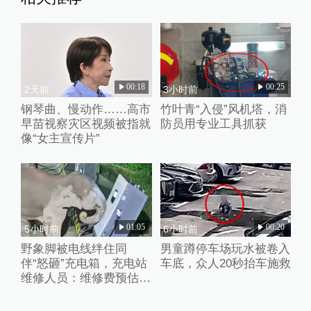
00:18
00:25
2天前
3小时前
钢琴曲、慢动作……高市
竹叶青“入侵”风机塔，消
早苗视察灾区视频被指就
防员用专业工具抓获
像“女主宣传片”
01:05
00:20
5小时前
6小时前
野象脚被电线绊住同
男童蹲停车场玩水被卷入
伴“怒砸”充电箱，充电站
车底，众人20秒抬车施救
维修人员：维修费预估2
万元