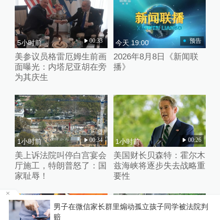
00:33
预告
5小时前
今天 19:00
美参议员格雷厄姆生前画
2026年8月8日《新闻联
面曝光：内塔尼亚胡在旁
播》
为其庆生
00:34
00:26
1小时前
1小时前
美上诉法院叫停白宫宴会
美国财长贝森特：霍尔木
厅施工，特朗普怒了：国
兹海峡将逐步失去战略重
家耻辱！
要性
中
男子在微信家长群里煽动孤立孩子同学被法院判
赔