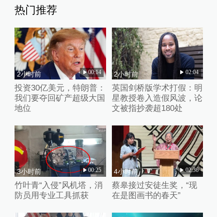
热门推荐
00:14
02:04
2小时前
2小时前
投资30亿美元，特朗普：
英国剑桥版学术打假：明
我们要夺回矿产超级大国
星教授卷入造假风波，论
地位
文被指抄袭超180处
00:25
02:36
3小时前
4小时前
竹叶青“入侵”风机塔，消
蔡皋接过安徒生奖，“现
防员用专业工具抓获
在是图画书的春天”