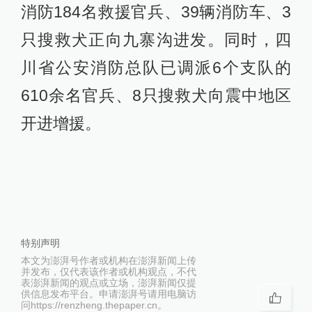
消防184名救援官兵、39辆消防车、3
只搜救犬正向九寨沟进发。同时，四
川省公安消防总队已调派6个支队的
610余名官兵、8只搜救犬向震中地区
开进增援。 ​
特别声明
本文为澎湃号作者或机构在澎湃新闻上传
并发布，仅代表该作者或机构观点，不代
表澎湃新闻的观点或立场，澎湃新闻仅提
供信息发布平台。申请澎湃号请用电脑访
问https://renzheng.thepaper.cn。