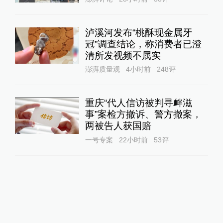
泸溪河发布“桃酥现金属牙
冠”调查结论，称消费者已澄
清所发视频不属实
澎湃质量观
4小时前
248
评
重庆“代人信访被判寻衅滋
事”案检方撤诉、警方撤案，
两被告人获国赔
一号专案
22小时前
53
评