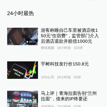
24小时最热
游客称睡自己车里被酒店收1
50元“住宿费”，监管部门介入
后酒店退款并赔偿1000元
00:19
锋线视频
18小时前
323
评
宇树科技发行价150.8元
10%公司
20小时前
56
评
马上评｜青海拉面告别“兰州
拉面”，借来的IP终要还
澎湃评论
23小时前
53
评