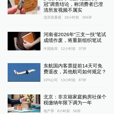
冠”调查结论，称消费者已澄
清所发视频不属实
澎湃质量观
18小时前
266
评
河南省2026年“三支一扶”笔试
成绩作废，将重新组织笔试
中国政库
12小时前
37
评
东航国内客票提前14天可免
费退改，其他航司如何规定？
10%公司
13小时前
87
评
北京：非京籍家庭购房社保个
税缴纳年限下调为一年
地产界
8小时前
56
评