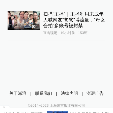
扫描“主播”｜主播利用未成年
人喊网友“爸爸”博流量，“母女
合拍”多账号被封禁
1
直击现场
19小时前
153
评
关于澎湃
|
联系我们
|
法律声明
|
澎湃广告
©2014~
2026
上海东方报业有限公司
沪ICP证：沪B2-20170116 | 沪ICP备14003370号