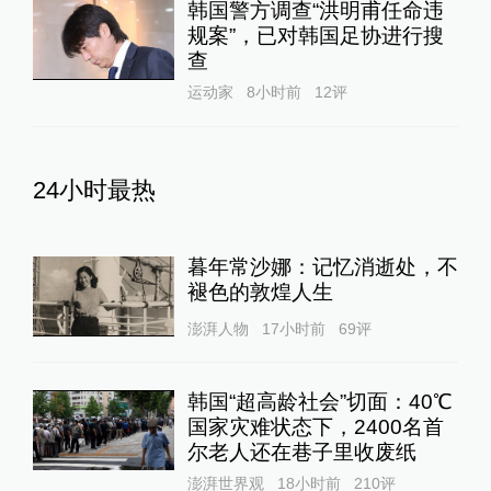
韩国警方调查“洪明甫任命违
规案”，已对韩国足协进行搜
查
运动家
8小时前
12
评
24小时最热
暮年常沙娜：记忆消逝处，不
褪色的敦煌人生
澎湃人物
17小时前
69
评
韩国“超高龄社会”切面：40℃
国家灾难状态下，2400名首
尔老人还在巷子里收废纸
澎湃世界观
18小时前
210
评