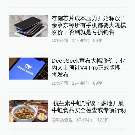
存储芯片成本压力开始释放！
余承东称所有手机都要大规模
涨价，否则就是亏损销售
10%公司
14小时前
56
评
DeepSeek宣布大幅涨价，业
内人士预计V4 Pro正式版即
将发布
10%公司
15小时前
69
评
“抗生素牛蛙”后续：多地开展
牛蛙食品安全检查或专项行动
澎湃质量观
17小时前
122
评