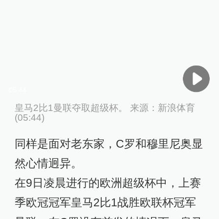
05:44
皇马2比1曼联夺取超级杯。 来源：新浪体育
(05:44)
同样是面对老东家，C罗和穆里尼奥显
然心情迥异。
在9日凌晨进行的欧洲超级杯中，上赛
季欧冠冠军皇马2比1战胜欧联杯冠军