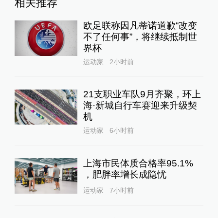
相关推荐
欧足联称因凡蒂诺道歉“改变
不了任何事”，将继续抵制世
界杯
运动家
2小时前
21支职业车队9月齐聚，环上
海·新城自行车赛迎来升级契
机
运动家
6小时前
上海市民体质合格率95.1%
，肥胖率增长成隐忧
运动家
7小时前