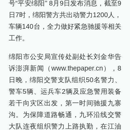
号“平安绵阳” 8月9日发布消息，截至9
日7时，绵阳警方共出动警力1200人，
车辆140台，全力做好紧急驰援等相关
工作。
绵阳市公安局宣传处副处长刘金华告
诉澎湃新闻（www.thepaper.cn），8
日晚，绵阳交警支队组织50名警力、
警车5辆、运兵车2辆及应急警用装备
若干向灾区出发，第一时间驰援九寨
沟。为保障道路畅通，九环沿线交警
大队连夜组织警力上路执勤，在江油