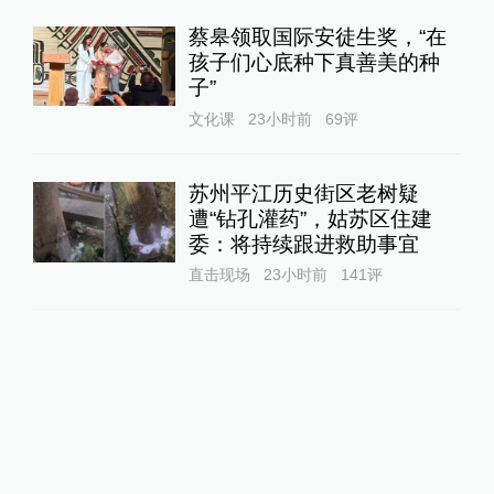
蔡皋领取国际安徒生奖，“在
孩子们心底种下真善美的种
子”
文化课
23小时前
69
评
苏州平江历史街区老树疑
遭“钻孔灌药”，姑苏区住建
委：将持续跟进救助事宜
直击现场
23小时前
141
评