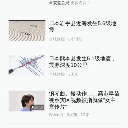
更多内容
安监总局
日本岩手县近海发生5.6级地
震
全球速报
8小时前
日本熊本县发生5.1级地震，
震源深度10公里
全球速报
3天前
钢琴曲、慢动作……高市早苗
视察灾区视频被指就像“女主
宣传片”
00:18
World湃
3天前
12
评