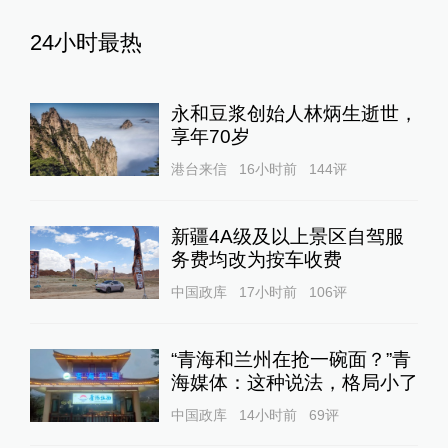
24小时最热
永和豆浆创始人林炳生逝世，
享年70岁
港台来信
16小时前
144
评
新疆4A级及以上景区自驾服
务费均改为按车收费
中国政库
17小时前
106
评
“青海和兰州在抢一碗面？”青
海媒体：这种说法，格局小了
中国政库
14小时前
69
评