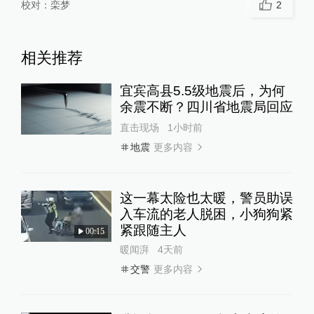
校对：
栾梦
2
相关推荐
宜宾高县5.5级地震后，为何
余震不断？四川省地震局回应
直击现场
1小时前
更多内容
地震
这一幕太险也太暖，警员助误
入车流的老人脱困，小狗狗紧
紧跟随主人
00:15
暖闻湃
4天前
更多内容
交警