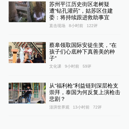
苏州平江历史街区老树疑
遭“钻孔灌药”，姑苏区住建
委：将持续跟进救助事宜
直击现场
8小时前
122
评
蔡皋领取国际安徒生奖，“在
孩子们心底种下真善美的种
子”
文化课
9小时前
59
评
从“福利枪”利益链到深层枪支
崇拜，泰国为何反复上演枪击
悲剧？
澎湃世界观
13小时前
72
评