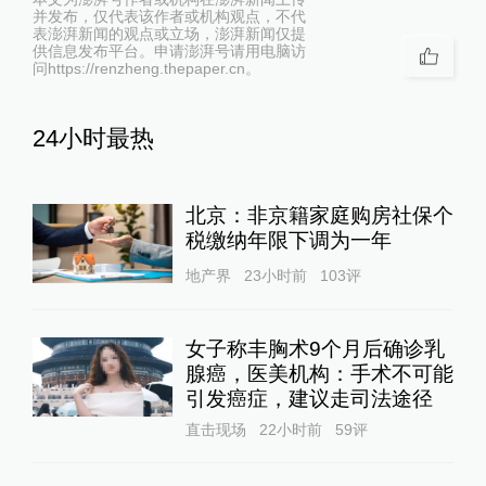
并发布，仅代表该作者或机构观点，不代
表澎湃新闻的观点或立场，澎湃新闻仅提
供信息发布平台。申请澎湃号请用电脑访
问https://renzheng.thepaper.cn。
24小时最热
北京：非京籍家庭购房社保个
税缴纳年限下调为一年
地产界
23小时前
103
评
女子称丰胸术9个月后确诊乳
腺癌，医美机构：手术不可能
引发癌症，建议走司法途径
直击现场
22小时前
59
评