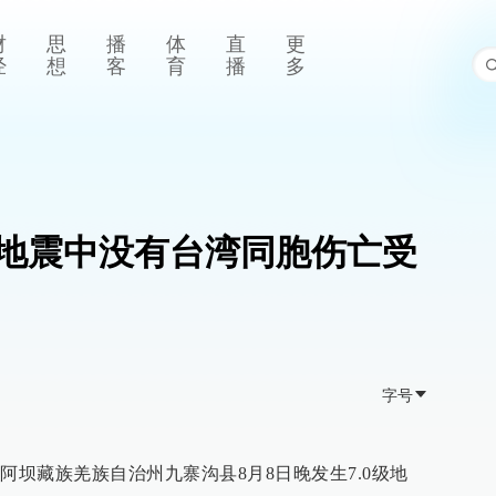
财
思
播
体
直
更
经
想
客
育
播
多
地震中没有台湾同胞伤亡受
字号
阿坝藏族羌族自治州九寨沟县8月8日晚发生7.0级地