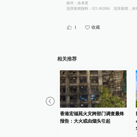
校对：
余承君
澎湃新闻报料：021-962866
澎湃新闻，未
1
收藏
相关推荐
岸港方口岸区成立
香港宏福苑火灾跨部门调查最终
报告：大火或由烟头引起