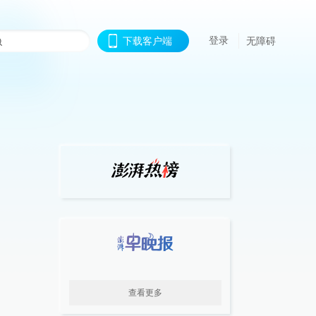
登录
下载客户端
无障碍
查看更多