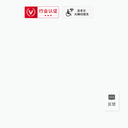
SIXTH TONE
反馈