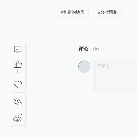
#
九寨沟地震
#
台湾同胞
评论
（
0
）
1