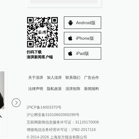
Android版
iPhone版
扫码下载
iPad版
澎湃新闻客户端
关于澎湃
加入澎湃
联系我们
广告合作
法律声明
隐私政策
澎湃矩阵
新闻报料
报料热线: 021-962866
澎湃新闻微博
沪ICP备14003370号
报料邮箱: news@thepaper.cn
澎湃新闻公众号
沪公网安备31010602000299号
人
台湾民间团体联合声明抗议当局
皇岗口岸港方口岸区成
澎湃新闻抖音号
互联网新闻信息服务许可证：31120170006
声请解散统派政党
派生万物开放平台
增值电信业务经营许可证：沪B2-2017116
© 2014-
2026
上海东方报业有限公司
IP SHANGHAI