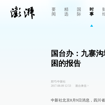
要
精
国
时
闻
选
际
事
国台办：九寨沟
困的报告
郑巧/中新社
2017-08-09 12:53
港台来信
>
中新社北京8月9日消息，四川省