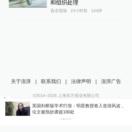
和组织处理
直击现场
23小时前
144
评
关于澎湃
|
联系我们
|
法律声明
|
澎湃广告
©2014~
2026
上海东方报业有限公司
沪ICP证：沪B2-20170116 | 沪ICP备14003370号
英国剑桥版学术打假：明星教授卷入造假风波，
互联网新闻信息服务许可证：31120170006
P
论文被指抄袭超180处
沪公网安备 31010602000299号