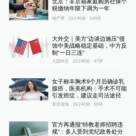
北京：非京籍家庭购房社保个
税缴纳年限下调为一年
地产界
20小时前
100
评
大外交｜美方“边谈边施压”侵
蚀中美战略稳定基础，中方反
制“一日三连”
大国外交
22小时前
47
评
女子称丰胸术9个月后确诊乳
腺癌，医美机构：手术不可能
引发癌症，建议走司法途径
直击现场
19小时前
59
评
官方再通报“特教老师招聘违
规”：多人受到党纪政务处分