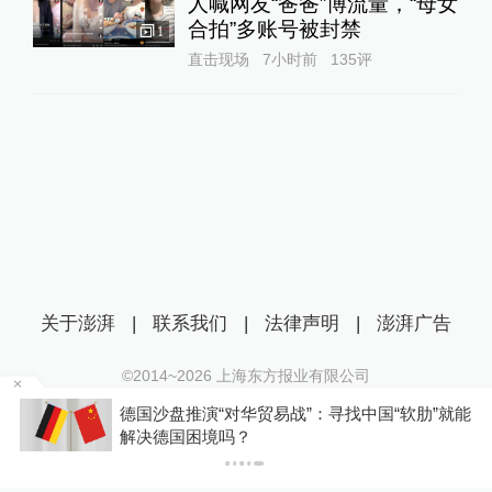
人喊网友“爸爸”博流量，“母女
合拍”多账号被封禁
1
直击现场
7小时前
135
评
关于澎湃
|
联系我们
|
法律声明
|
澎湃广告
©2014~
2026
上海东方报业有限公司
沪ICP证：沪B2-20170116 | 沪ICP备14003370号
“软肋”就能
你有权知道更多
互联网新闻信息服务许可证：31120170006
下载
下载澎湃新闻客户端
沪公网安备 31010602000299号