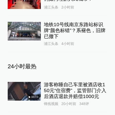
浦江头条
2小时前
地铁10号线南京东路站标识
牌“颜色标错”？系褪色，旧牌
已撤下
浦江头条
4小时前
24小时最热
游客称睡自己车里被酒店收1
50元“住宿费”，监管部门介入
后酒店退款并赔偿1000元
00:19
锋线视频
20小时前
348
评