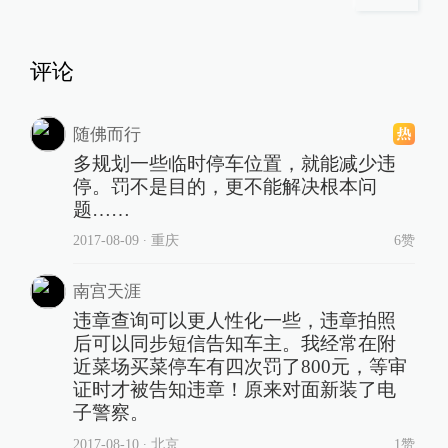
评论
随佛而行
多规划一些临时停车位置，就能减少违
停。罚不是目的，更不能解决根本问
题……
2017-08-09
∙ 重庆
6赞
南宫天涯
违章查询可以更人性化一些，违章拍照
后可以同步短信告知车主。我经常在附
近菜场买菜停车有四次罚了800元，等审
证时才被告知违章！原来对面新装了电
子警察。
2017-08-10
∙ 北京
1赞