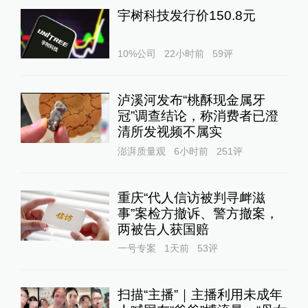
宇树科技发行价150.8元
10%公司
22小时前
59
评
泸溪河发布“桃酥现金属牙
冠”调查结论，称消费者已澄
清所发视频不属实
澎湃质量观
6小时前
251
评
重庆“代人信访被判寻衅滋
事”案检方撤诉、警方撤案，
两被告人获国赔
一号专案
1天前
53
评
扫描“主播”｜主播利用未成年