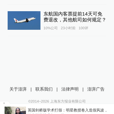
东航国内客票提前14天可免
费退改，其他航司如何规定？
10%公司
23小时前
100
评
关于澎湃
|
联系我们
|
法律声明
|
澎湃广告
©2014~
2026
上海东方报业有限公司
沪ICP证：沪B2-20170116 | 沪ICP备14003370号
区
英国剑桥版学术打假：明星教授卷入造假风波，