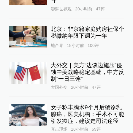
件”
澎湃世界观
20小时前
47
评
北京：非京籍家庭购房社保个
税缴纳年限下调为一年
地产界
18小时前
100
评
大外交｜美方“边谈边施压”侵
蚀中美战略稳定基础，中方反
制“一日三连”
大国外交
20小时前
47
评
女子称丰胸术9个月后确诊乳
腺癌，医美机构：手术不可能
引发癌症，建议走司法途径
直击现场
18小时前
59
评