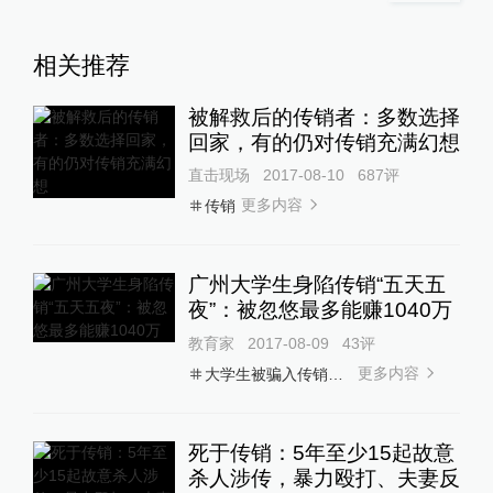
相关推荐
被解救后的传销者：多数选择
回家，有的仍对传销充满幻想
直击现场
2017-08-10
687
评
更多内容
传销
广州大学生身陷传销“五天五
夜”：被忽悠最多能赚1040万
教育家
2017-08-09
43
评
更多内容
大学生被骗入传销组织
死于传销：5年至少15起故意
杀人涉传，暴力殴打、夫妻反