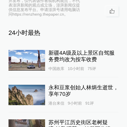
并发布，仅代表该作者或机构观点，不代
表澎湃新闻的观点或立场，澎湃新闻仅提
供信息发布平台。申请澎湃号请用电脑访
问https://renzheng.thepaper.cn。
24小时最热
新疆4A级及以上景区自驾服
务费均改为按车收费
中国政库
10小时前
75
评
永和豆浆创始人林炳生逝世，
享年70岁
港台来信
9小时前
91
评
苏州平江历史街区老树疑