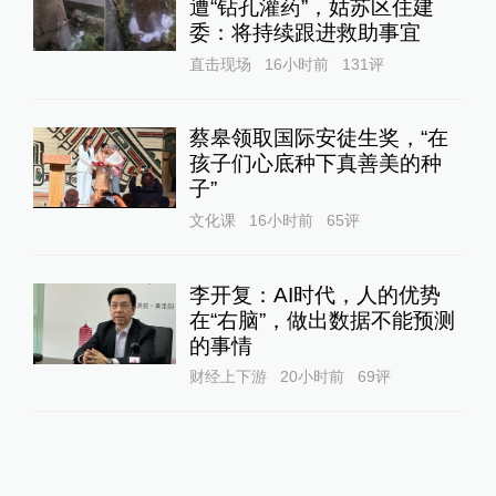
遭“钻孔灌药”，姑苏区住建
委：将持续跟进救助事宜
直击现场
16小时前
131
评
蔡皋领取国际安徒生奖，“在
孩子们心底种下真善美的种
子”
文化课
16小时前
65
评
李开复：AI时代，人的优势
在“右脑”，做出数据不能预测
的事情
财经上下游
20小时前
69
评