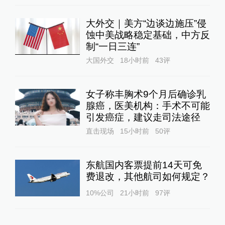
大外交｜美方“边谈边施压”侵
蚀中美战略稳定基础，中方反
制“一日三连”
大国外交
18小时前
43
评
女子称丰胸术9个月后确诊乳
腺癌，医美机构：手术不可能
引发癌症，建议走司法途径
直击现场
15小时前
50
评
东航国内客票提前14天可免
费退改，其他航司如何规定？
10%公司
21小时前
97
评