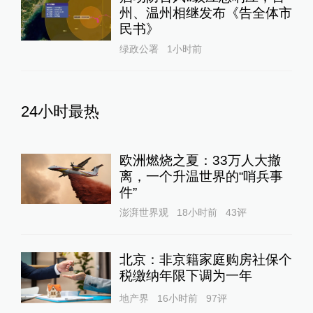
州、温州相继发布《告全体市
民书》
绿政公署
1小时前
24小时最热
欧洲燃烧之夏：33万人大撤
离，一个升温世界的“哨兵事
件”
澎湃世界观
18小时前
43
评
北京：非京籍家庭购房社保个
税缴纳年限下调为一年
地产界
16小时前
97
评