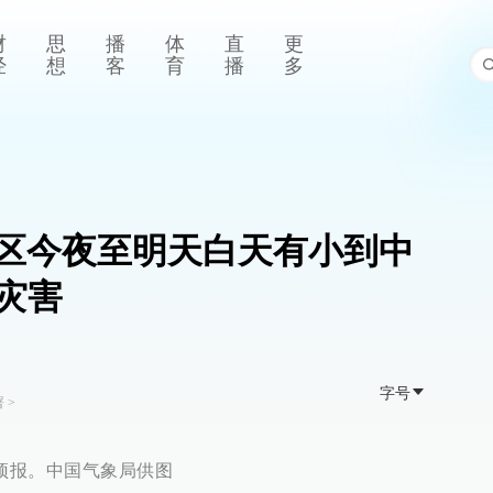
财
思
播
体
直
更
经
想
客
育
播
多
区今夜至明天白天有小到中
灾害
字号
署
>
雨预报。中国气象局供图