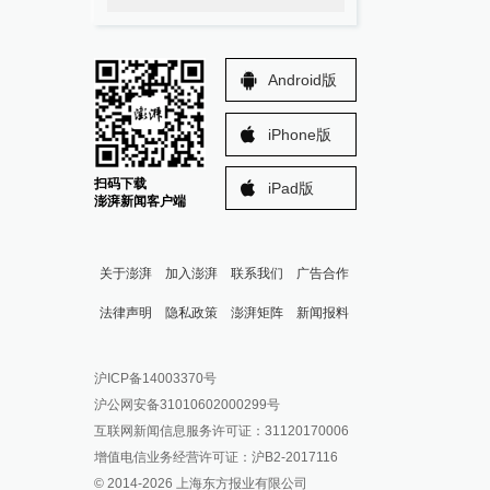
Android版
iPhone版
扫码下载
iPad版
澎湃新闻客户端
关于澎湃
加入澎湃
联系我们
广告合作
法律声明
隐私政策
澎湃矩阵
新闻报料
报料热线: 021-962866
澎湃新闻微博
沪ICP备14003370号
报料邮箱: news@thepaper.cn
澎湃新闻公众号
沪公网安备31010602000299号
澎湃新闻抖音号
互联网新闻信息服务许可证：31120170006
派生万物开放平台
增值电信业务经营许可证：沪B2-2017116
© 2014-
2026
上海东方报业有限公司
IP SHANGHAI