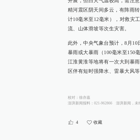
开展，但白天气温较高，需注意
精河震区阴天间多云，有阵雨转
计10毫米至12毫米），对救
流、山体滑坡等次生灾害。
此外，中央气象台预计，8月1
暴雨或大暴雨（100毫米至150
江淮黄淮等地将有一次大到暴雨过
区伴有短时强降水、雷暴大风等
校对：
徐亦嘉
澎湃新闻报料：021-962866
澎湃新闻，未
4
收藏