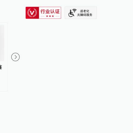
SIXTH TONE
连
台风“白海豚”已进入24小时警戒
国家防总对浙江福建启
线，多部门启动应急响应
台风三级应急响应