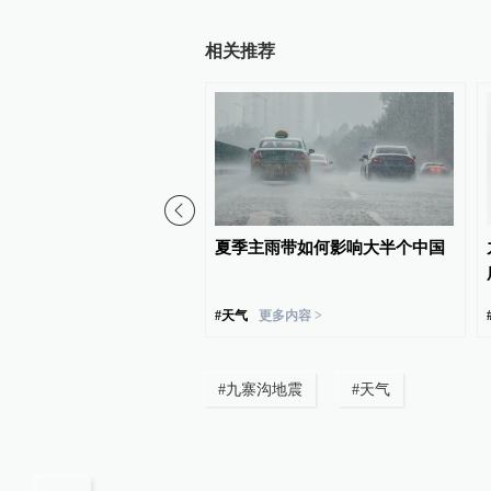
相关推荐
总对浙江福建启动防汛防
夏季主雨带如何影响大半个中国
级应急响应
#
天气
更多内容 >
#
九寨沟地震
#
天气