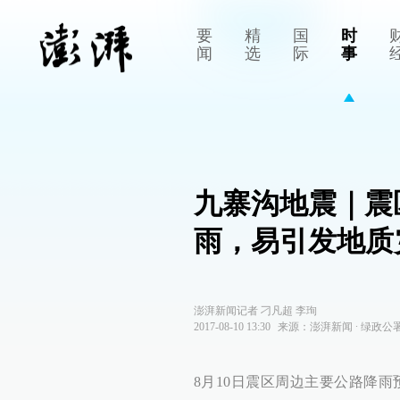
要
精
国
时
闻
选
际
事
九寨沟地震｜震
雨，易引发地质
澎湃新闻记者 刁凡超 李珣
2017-08-10 13:30
来源：
澎湃新闻
∙
绿政公
8月10日震区周边主要公路降