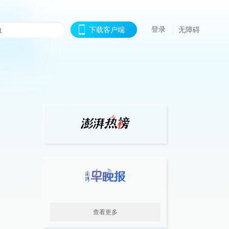
登录
下载客户端
无障碍
查看更多