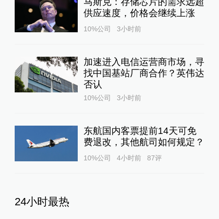
马斯克：存储芯片的需求远超
供应速度，价格会继续上涨
10%公司
3小时前
加速进入电信运营商市场，寻
找中国基站厂商合作？英伟达
否认
10%公司
3小时前
东航国内客票提前14天可免
费退改，其他航司如何规定？
10%公司
4小时前
87
评
24小时最热