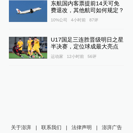
东航国内客票提前14天可免
费退改，其他航司如何规定？
10%公司
4小时前
87
评
U17国足三连胜晋级明日之星
半决赛，定位球成最大亮点
运动家
12小时前
56
评
关于澎湃
|
联系我们
|
法律声明
|
澎湃广告