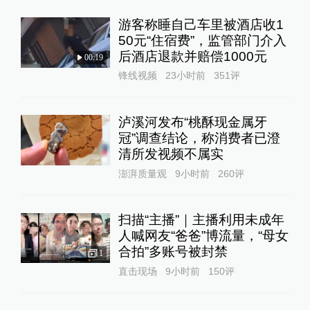
游客称睡自己车里被酒店收1
50元“住宿费”，监管部门介入
后酒店退款并赔偿1000元
00:19
锋线视频
23小时前
351
评
泸溪河发布“桃酥现金属牙
冠”调查结论，称消费者已澄
清所发视频不属实
澎湃质量观
9小时前
260
评
扫描“主播”｜主播利用未成年
人喊网友“爸爸”博流量，“母女
合拍”多账号被封禁
1
直击现场
9小时前
150
评