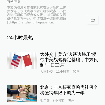
特别声明
本文为澎湃号作者或机构在澎湃新闻上传
并发布，仅代表该作者或机构观点，不代
表澎湃新闻的观点或立场，澎湃新闻仅提
供信息发布平台。申请澎湃号请用电脑访
问https://renzheng.thepaper.cn。
24小时最热
大外交｜美方“边谈边施压”侵
蚀中美战略稳定基础，中方反
制“一日三连”
大国外交
11小时前
40
评
北京：非京籍家庭购房社保个
税缴纳年限下调为一年
地产界
9小时前
78
评