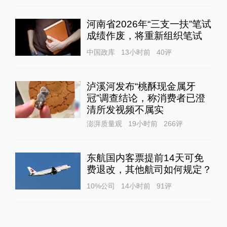
河南省2026年“三支一扶”笔试
成绩作废，将重新组织笔试
中国政库
13小时前
40
评
泸溪河发布“桃酥现金属牙
冠”调查结论，称消费者已澄
清所发视频不属实
澎湃质量观
19小时前
266
评
东航国内客票提前14天可免
费退改，其他航司如何规定？
10%公司
14小时前
91
评