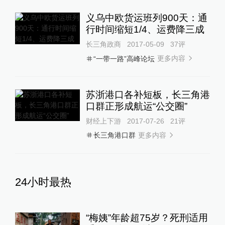
义乌中欧货运班列900天：通
行时间缩短1/4、运费降三成
长三角政商
2017-05-09
37
评
更多内容
“一带一路”高峰论坛
苏浙港口各补短板，长三角港
口群正形成航运“公交圈”
财经上下游
2017-07-26
21
评
更多内容
长三角港口群
24小时最热
“梅姨”年龄超75岁？死刑适用