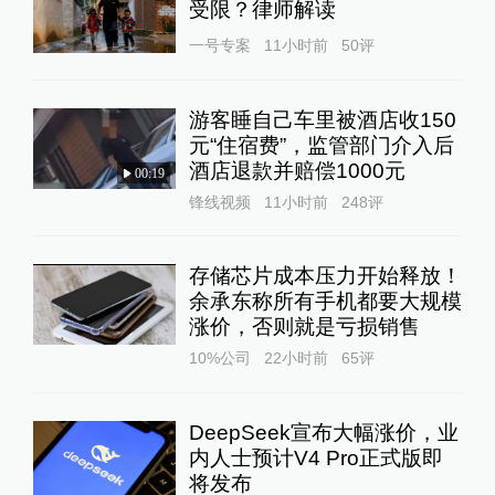
受限？律师解读
一号专案
11小时前
50
评
游客睡自己车里被酒店收150
元“住宿费”，监管部门介入后
酒店退款并赔偿1000元
00:19
锋线视频
11小时前
248
评
存储芯片成本压力开始释放！
余承东称所有手机都要大规模
涨价，否则就是亏损销售
10%公司
22小时前
65
评
DeepSeek宣布大幅涨价，业
内人士预计V4 Pro正式版即
将发布