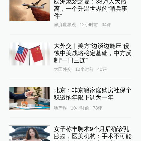
欧洲燃烧之夏：33万人大撤
离，一个升温世界的“哨兵事
件”
澎湃世界观
12小时前
34
评
大外交｜美方“边谈边施压”侵
蚀中美战略稳定基础，中方反
制“一日三连”
大国外交
12小时前
40
评
北京：非京籍家庭购房社保个
税缴纳年限下调为一年
地产界
10小时前
78
评
女子称丰胸术9个月后确诊乳
腺癌，医美机构：手术不可能