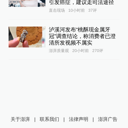
引发癌症，建议走司法途径
直击现场
10小时前
37
评
泸溪河发布“桃酥现金属牙
冠”调查结论，称消费者已澄
清所发视频不属实
澎湃质量观
20小时前
270
评
关于澎湃
|
联系我们
|
法律声明
|
澎湃广告