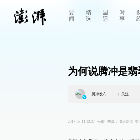
要
精
国
时
闻
选
际
事
为何说腾冲是翡
腾冲发布
关注
2017-08-11 12:37
云南
来源：
澎湃新闻·澎