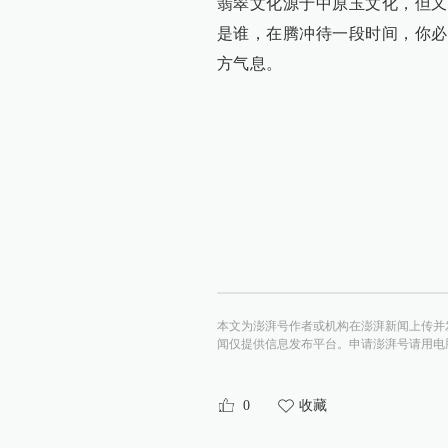
翡翠文化源于中原玉文化，但又
是谁，在腾冲待一段时间，你必
方气息。
本文为澎湃号作者或机构在澎湃新闻上传并
闻仅提供信息发布平台。申请澎湃号请用电脑访问http:/
0
收藏