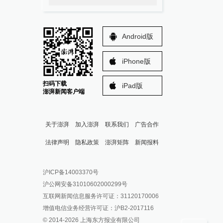
Android版
iPhone版
扫码下载
iPad版
澎湃新闻客户端
关于澎湃
加入澎湃
联系我们
广告合作
法律声明
隐私政策
澎湃矩阵
新闻报料
报料热线: 021-962866
澎湃新闻微博
沪ICP备14003370号
报料邮箱: news@thepaper.cn
澎湃新闻公众号
沪公网安备31010602000299号
澎湃新闻抖音号
互联网新闻信息服务许可证：31120170006
派生万物开放平台
增值电信业务经营许可证：沪B2-2017116
© 2014-
2026
上海东方报业有限公司
IP SHANGHAI