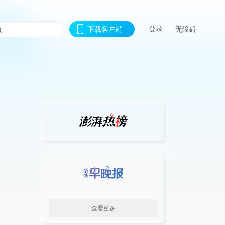
登录
下载客户端
无障碍
查看更多