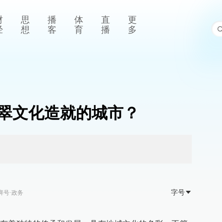
财
思
播
体
直
更
经
想
客
育
播
多
翠文化造就的城市？
字号
湃号·政务