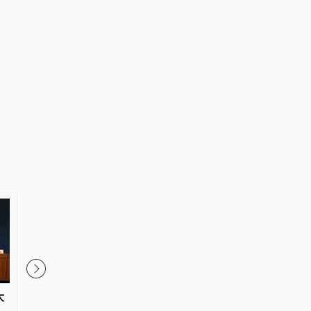
大
中传部分专业明年取消艺考，依
广东雷州通报“特教老