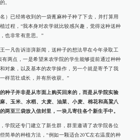
的。
化名）已经将收到的一袋蓖麻种子种了下去，并打算用
植过程，“我本身对农学就比较感兴趣，觉得这种送种
，也非常有意思。”
王一凡告诉澎湃新闻，送种子的想法早在今年录取工
衷有两点，一是希望来农学院的学生能够提前通过种种
和对象，以及基本的农学操作，另一个就是寄予了我
一样茁壮成长，并有所收获。”
的种子并非是从市面上购买回来的，而是从学院实验
蓖麻、玉米、水稻、大麦、油菜、小麦、棉花和高粱八
的两至三袋放入信封里，一块儿寄往各个新生手中。
，学院还专门建立了新生群，群里邀请了农学院各位
些简单的种植方法，“例如一颗适合20℃左右温度的种