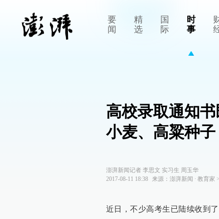
要
精
国
时
闻
选
际
事
高校录取通知书
小麦、高粱种子
澎湃新闻记者 李思文 实习生 周玉华
2017-08-11 18:38
来源：
澎湃新闻
∙
教育家
近日，不少高考生已陆续收到了