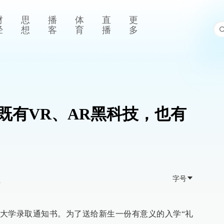
财
思
播
体
直
更
经
想
客
育
播
多
既有VR、AR黑科技，也有
字号
>
大学录取通知书。为了送给新生一份有意义的入学“礼