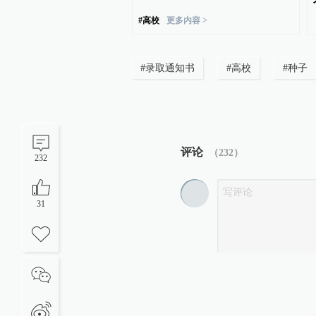
：启动问责程序，副校长被
#
高校
更多内容 >
#
录取通知书
#
高校
#
种子
评论
（
232
）
232
31