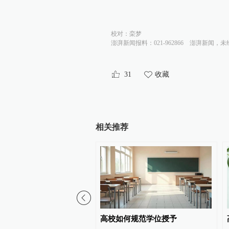
校对：
栾梦
澎湃新闻报料：021-962866
澎湃新闻，未
31
收藏
相关推荐
州通报“特教老师招聘存在
高校如何规范学位授予