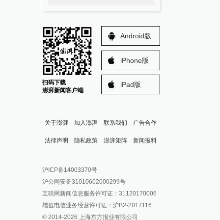
Android版
iPhone版
扫码下载
iPad版
澎湃新闻客户端
关于澎湃
加入澎湃
联系我们
广告合作
法律声明
隐私政策
澎湃矩阵
新闻报料
报料热线: 021-962866
澎湃新闻微博
沪ICP备14003370号
报料邮箱: news@thepaper.cn
澎湃新闻公众号
沪公网安备31010602000299号
澎湃新闻抖音号
互联网新闻信息服务许可证：31120170006
派生万物开放平台
增值电信业务经营许可证：沪B2-2017116
© 2014-
2026
上海东方报业有限公司
IP SHANGHAI