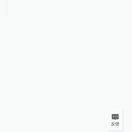
据高考文化课成绩由高到低依次
违规”：启动问责程序
录取
停职
反馈