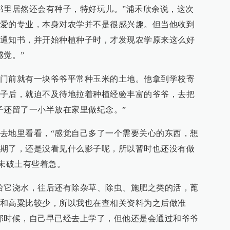
书里居然还会有种子，特好玩儿。”浦禾欣余说，这次
爱的专业，本身对农学并不是很感兴趣。但当他收到
通知书，并开始种植种子时，才发现农学原来这么好
感觉。”
门前就有一块爷爷平常种玉米的土地。他拿到学校寄
子后，就迫不及待地拉着种植经验丰富的爷爷，去把
子还留了一小半放在家里做纪念。”
去地里看看，“感觉自己多了一个需要关心的东西，想
期了，还是没看见什么影子呢，所以暂时也还没有做
还未破土有些着急。
给它浇水，往后还有除杂草、除虫、施肥之类的活，蓖
和高粱比较少，所以我也在查相关资料为之后做准
那时候，自己早已经去上学了，但他还是会通过和爷爷