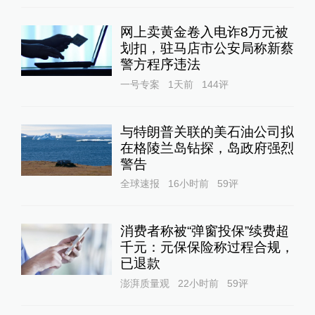
网上卖黄金卷入电诈8万元被
划扣，驻马店市公安局称新蔡
警方程序违法
一号专案
1天前
144
评
与特朗普关联的美石油公司拟
在格陵兰岛钻探，岛政府强烈
警告
全球速报
16小时前
59
评
消费者称被“弹窗投保”续费超
千元：元保保险称过程合规，
已退款
澎湃质量观
22小时前
59
评