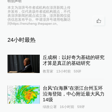
特别声明
本文为澎湃号作者或机构在澎湃新闻上传
并发布，仅代表该作者或机构观点，不代
表澎湃新闻的观点或立场，澎湃新闻仅提
供信息发布平台。申请澎湃号请用电脑访
问https://renzheng.thepaper.cn。
24小时最热
丘成桐：以好奇为基础的研究
才算是真正的基础研究
教育家
13小时前
59
评
台风“白海豚”在浙江台州玉环
沿海登陆，中心附近最大风力
14级
绿政公署
16小时前
59
评