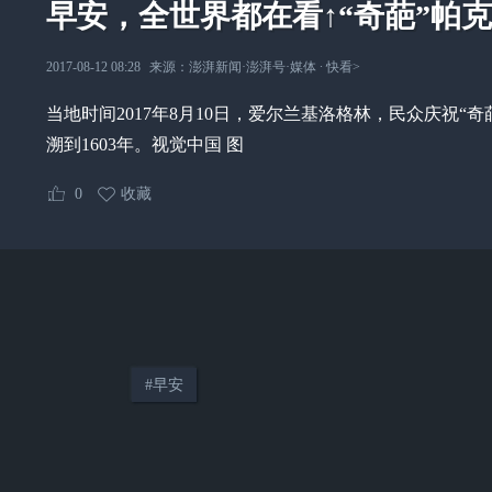
早安，全世界都在看↑“奇葩”帕
2017-08-12 08:28
来源：
澎湃新闻·澎湃号·媒体
∙
快看
>
当地时间2017年8月10日，爱尔兰基洛格林，民众庆祝“奇葩
溯到1603年。视觉中国 图
0
收藏
#
早安