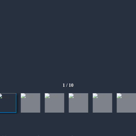
1
/
10