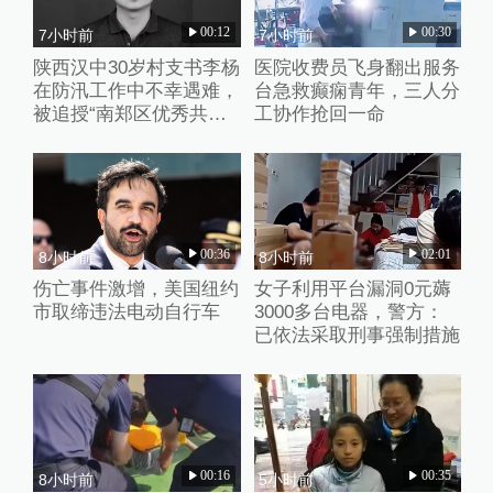
00:12
00:30
7小时前
7小时前
陕西汉中30岁村支书李杨
医院收费员飞身翻出服务
在防汛工作中不幸遇难，
台急救癫痫青年，三人分
被追授“南郑区优秀共产
工协作抢回一命
党员”称号
00:36
02:01
8小时前
8小时前
伤亡事件激增，美国纽约
女子利用平台漏洞0元薅
市取缔违法电动自行车
3000多台电器，警方：
已依法采取刑事强制措施
00:16
00:35
8小时前
5小时前