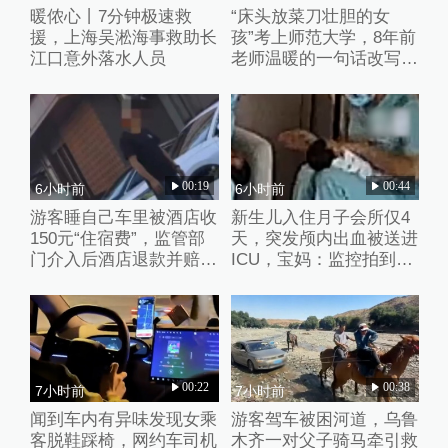
暖侬心丨7分钟极速救
“床头放菜刀壮胆的女
援，上海吴淞海事救助长
孩”考上师范大学，8年前
江口意外落水人员
老师温暖的一句话改写了
她的人生
00:19
00:44
6小时前
6小时前
游客睡自己车里被酒店收
新生儿入住月子会所仅4
150元“住宿费”，监管部
天，突发颅内出血被送进
门介入后酒店退款并赔偿
ICU，宝妈：监控拍到护
1000元
理人员扇婴儿耳光
00:22
00:38
7小时前
7小时前
闻到车内有异味发现女乘
游客驾车被困河道，乌鲁
客脱鞋踩椅，网约车司机
木齐一对父子骑马牵引救