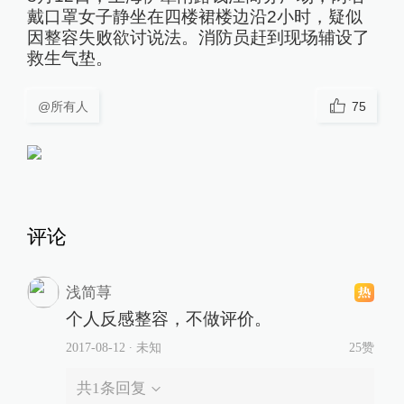
戴口罩女子静坐在四楼裙楼边沿2小时，疑似
因整容失败欲讨说法。消防员赶到现场辅设了
救生气垫。
@所有人
75
评论
浅简荨
个人反感整容，不做评价。
2017-08-12
∙ 未知
25赞
共
1
条回复