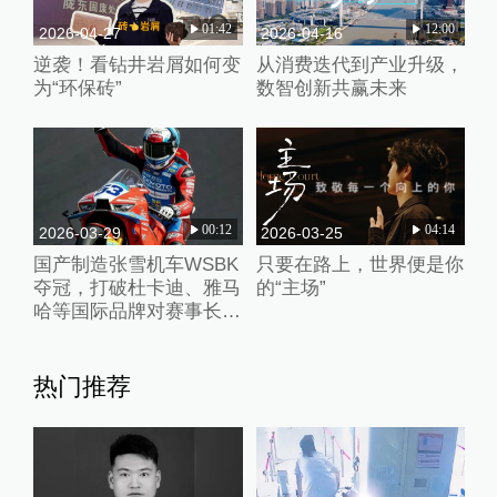
01:42
12:00
2026-04-27
2026-04-16
逆袭！看钻井岩屑如何变
从消费迭代到产业升级，
为“环保砖”
数智创新共赢未来
00:12
04:14
2026-03-29
2026-03-25
国产制造张雪机车WSBK
只要在路上，世界便是你
夺冠，打破杜卡迪、雅马
的“主场”
哈等国际品牌对赛事长期
垄断
热门推荐