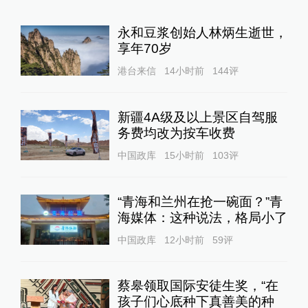
永和豆浆创始人林炳生逝世，
享年70岁
港台来信
14小时前
144
评
新疆4A级及以上景区自驾服
务费均改为按车收费
中国政库
15小时前
103
评
“青海和兰州在抢一碗面？”青
海媒体：这种说法，格局小了
中国政库
12小时前
59
评
蔡皋领取国际安徒生奖，“在
孩子们心底种下真善美的种