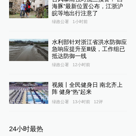
海豚”最新位置公布，江浙沪
皖等地出行注意了
绿政公署
1小时前
水利部针对浙江省洪水防御应
急响应提升至Ⅲ级，工作组已
抵达防御一线
绿政公署
12小时前
视频丨全民健身日 南北齐上
阵 健身“热”起来
绿政公署
13小时前
12
评
24小时最热