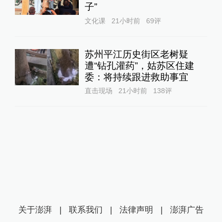
子”
文化课
21小时前
69
评
苏州平江历史街区老树疑
遭“钻孔灌药”，姑苏区住建
委：将持续跟进救助事宜
直击现场
21小时前
138
评
关于澎湃
|
联系我们
|
法律声明
|
澎湃广告