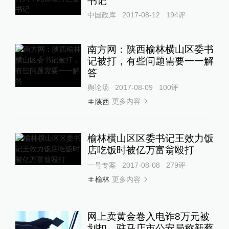
书记
中国政库
2017-08-12
194
评
南方网：陕西榆林横山区委书
记被打，有些问题需要一一解
答
舆论场
2017-08-09
100
评
更多内容
陕西
榆林横山区区委书记王效力饭
店吃饭时被亿万富翁殴打
一号专案
2017-08-08
279
评
更多内容
榆林
网上卖黄金卷入电诈8万元被
划扣，驻马店市公安局称新蔡