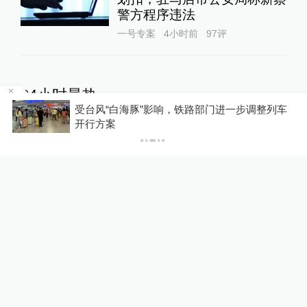
警方程序违法
一号专案
4小时前
97
评
24小时最热
级
受台风“白海豚”影响，铁路部门进一步调整列车
开行方案
永和豆浆创始人林炳生逝世，
享年70岁
港台来信
18小时前
144
评
新疆4A级及以上景区自驾服
务费均改为按车收费
中国政库
20小时前
113
评