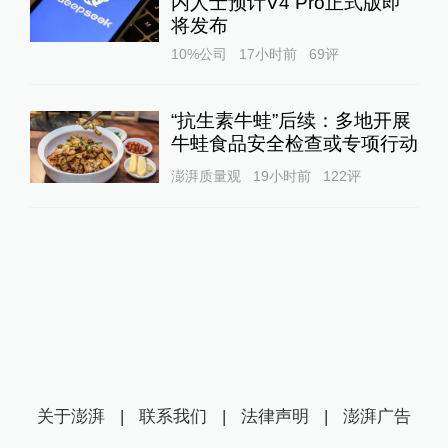
内人士预计V4 Pro正式版即
将发布
10%公司
17小时前
69
评
“抗生素牛蛙”后续：多地开展
牛蛙食品安全检查或专项行动
澎湃质量观
19小时前
122
评
关于澎湃
|
联系我们
|
法律声明
|
澎湃广告