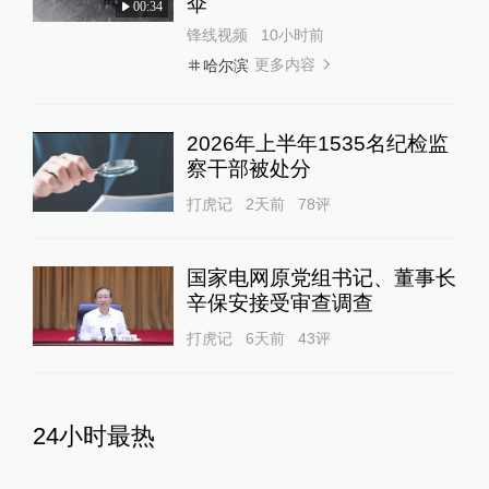
伞
00:34
锋线视频
10小时前
更多内容
哈尔滨
2026年上半年1535名纪检监
察干部被处分
打虎记
2天前
78
评
国家电网原党组书记、董事长
辛保安接受审查调查
打虎记
6天前
43
评
24小时最热