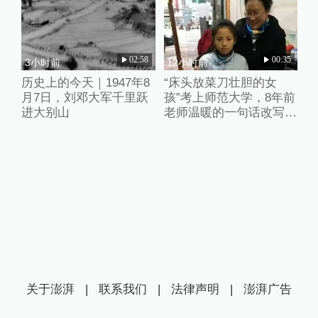
02:58
00:35
3小时前
12小时前
历史上的今天｜1947年8
“床头放菜刀壮胆的女
月7日，刘邓大军千里跃
孩”考上师范大学，8年前
进大别山
老师温暖的一句话改写了
她的人生
关于澎湃
|
联系我们
|
法律声明
|
澎湃广告