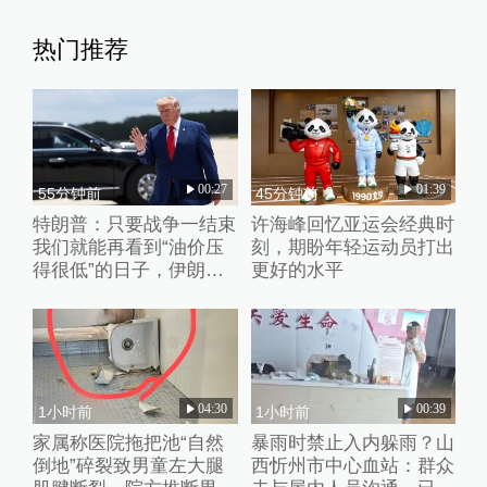
热门推荐
00:27
01:39
55分钟前
45分钟前
特朗普：只要战争一结束
许海峰回忆亚运会经典时
我们就能再看到“油价压
刻，期盼年轻运动员打出
得很低”的日子，伊朗撑
更好的水平
不了多久
04:30
00:39
1小时前
1小时前
家属称医院拖把池“自然
暴雨时禁止入内躲雨？山
倒地”碎裂致男童左大腿
西忻州市中心血站：群众