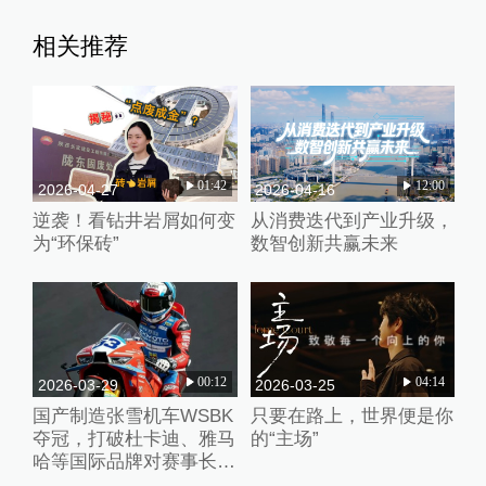
相关推荐
01:42
12:00
2026-04-27
2026-04-16
逆袭！看钻井岩屑如何变
从消费迭代到产业升级，
为“环保砖”
数智创新共赢未来
00:12
04:14
2026-03-29
2026-03-25
国产制造张雪机车WSBK
只要在路上，世界便是你
夺冠，打破杜卡迪、雅马
的“主场”
哈等国际品牌对赛事长期
垄断