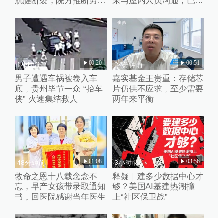
肌腱断裂，院方推断男童
未与屋内人员沟通，已批
系踩踏池子后重心失衡滑
评教育工作人员
倒
00:20
00:51
1小时前
24分钟前
男子遭遇车祸被卷入车
嘉实基金王贵重：存储芯
底，贵州毕节一众 “抬车
片仍供不应求，至少需要
侠” 火速集结救人
两年来平衡
01:08
03:56
48分钟前
3小时前
救命之恩十八载念念不
释疑｜建多少数据中心才
忘，早产女孩带录取通知
够？美国AI基建热潮撞
书，回医院感谢当年医生
上“社区保卫战”