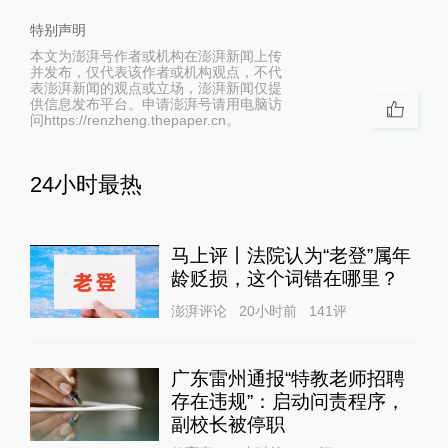
特别声明
本文为澎湃号作者或机构在澎湃新闻上传
并发布，仅代表该作者或机构观点，不代
表澎湃新闻的观点或立场，澎湃新闻仅提
供信息发布平台。申请澎湃号请用电脑访
问https://renzheng.thepaper.cn。
24小时最热
马上评丨法院认为“老登”属年
龄贬损，这个词错在哪里？
澎湃评论
20小时前
141
评
广东雷州通报“特教老师招聘
存在违规”：启动问责程序，
副校长被停职