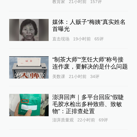
教育家
21小时前
157
评
媒体：人贩子“梅姨”真实姓名
首曝光
直击现场
19小时前
65
评
“制茶大师”“烹饪大师”称号接
连作废，要解决的是什么问题
美数课
21小时前
34
评
澎湃回声｜多平台回应“假睫
毛胶水检出多种致癌、致敏
物”：正排查处置
澎湃质量观
22小时前
69
评