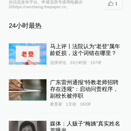
供信息发布平台。申请澎湃号请用电脑访
1
问https://renzheng.thepaper.cn。
24小时最热
马上评丨法院认为“老登”属年
龄贬损，这个词错在哪里？
澎湃评论
23小时前
157
评
广东雷州通报“特教老师招聘
存在违规”：启动问责程序，
副校长被停职
教育家
1天前
160
评
媒体：人贩子“梅姨”真实姓名
首曝光