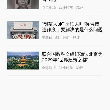
直击现场
22小时前
72
评
“制茶大师”“烹饪大师”称号接
连作废，要解决的是什么问题
美数课
23小时前
37
评
联合国教科文组织确认北京为
2029年“世界建筑之都”
全球速报
21小时前
69
评