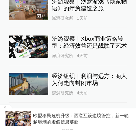
沪游观察｜沙盒游戏《焕家物
语》的疗愈建造之旅
15
澎湃研究所
1天前
沪游观察｜Xbox商业策略转
型：经济效益还是战胜了艺术
澎湃研究所
4天前
经济组织｜利润与远方：商人
为何走向封闭市场
澎湃研究所
4天前
AI世代｜你喜欢人工智能吗
欧盟移民危机升级：西意互设边境管控，新一轮
越境潮的虚假信息蔓延
澎湃研究所
4天前