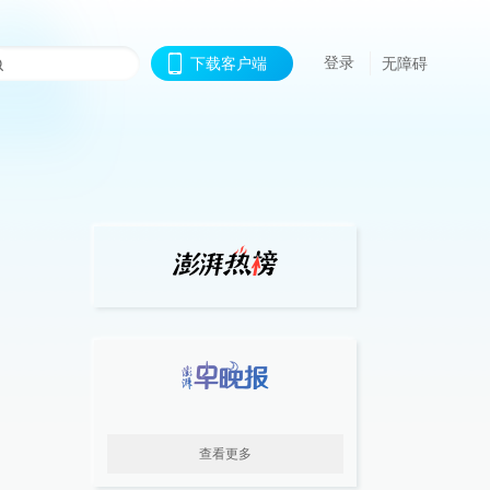
登录
下载客户端
无障碍
查看更多