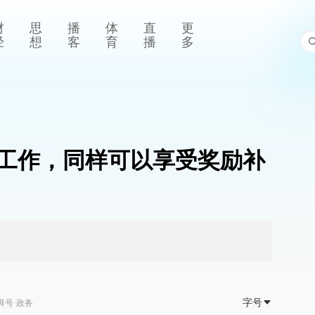
财
思
播
体
直
更
经
想
客
育
播
多
工作，同样可以享受奖励补
字号
湃号·政务