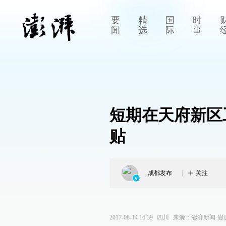
要
精
国
时
闻
选
际
事
短期在天府新区
贴
成都发布
关注
2017-08-14 16:39
四川
来源：
澎湃新闻·澎