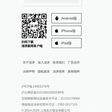
Android版
iPhone版
扫码下载
iPad版
澎湃新闻客户端
关于澎湃
加入澎湃
联系我们
广告合作
法律声明
隐私政策
澎湃矩阵
新闻报料
报料热线: 021-962866
澎湃新闻微博
沪ICP备14003370号
报料邮箱: news@thepaper.cn
澎湃新闻公众号
沪公网安备31010602000299号
澎湃新闻抖音号
互联网新闻信息服务许可证：31120170006
派生万物开放平台
增值电信业务经营许可证：沪B2-2017116
© 2014-
2026
上海东方报业有限公司
IP SHANGHAI