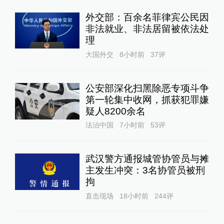
外交部：百余名菲律宾公民因
非法就业、非法居留被依法处
理
大国外交
8小时前
37
评
公安部深化扫黑除恶专项斗争
第一轮集中收网，抓获犯罪嫌
疑人8200余名
法治中国
7小时前
53
评
武汉警方通报城管协管员与摊
主发生冲突：3名协管员被刑
拘
直击现场
18小时前
244
评