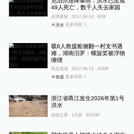
尼泊尔连降暴雨：洪水已造成
49人死亡，数千人失去家园
全球速报
2017-08-13
40
评
更多内容
洪水
载8人救援船侧翻一村支书遇
难，湖南汨罗：螺旋桨被浮物
缠绕
直击现场
2017-08-13
332
评
更多内容
救援
浙江省甬江发生2026年第1号
洪水
绿政公署
1天前
3224
评