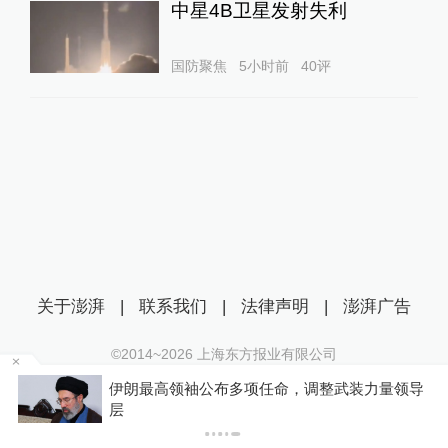
中星4B卫星发射失利
国防聚焦
5小时前
40
评
关于澎湃
|
联系我们
|
法律声明
|
澎湃广告
©2014~
2026
上海东方报业有限公司
沪ICP证：沪B2-20170116 | 沪ICP备14003370号
整武装力量领导
你有权知道更多
互联网新闻信息服务许可证：31120170006
下
下载澎湃新闻客户端
沪公网安备 31010602000299号