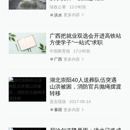
绿政公署
12小时前
更多内容
洪水
广西把就业双选会开进高铁站
方便学子“一站式”求职
中国教育报
17小时前
更多内容
广西
湖北崇阳40人送葬队伍突遇
山洪被困，消防官兵抛绳摆渡
转移
直击现场
2017-08-14
更多内容
暴雨