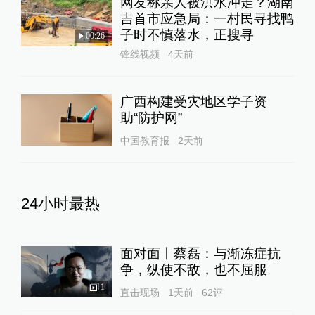
网友称亲人被洪水冲走？湖南
吉首市应急局：一村民寻找鸭
子时不慎落水，正搜寻
00:26
锋线视频
4天前
广西构建受灾地区学子资
助“防护网”
中国教育报
2天前
24小时最热
面对面丨蔡磊：与渐冻症抗
争，纵使不敌，也不屈服
1
直击现场
1天前
62
评