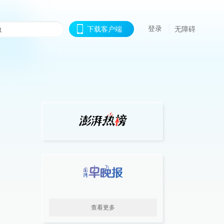
登录
下载客户端
无障碍
查看更多