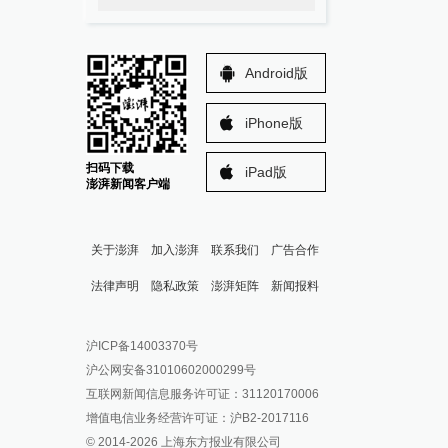
Android版
iPhone版
扫码下载
iPad版
澎湃新闻客户端
关于澎湃
加入澎湃
联系我们
广告合作
法律声明
隐私政策
澎湃矩阵
新闻报料
报料热线: 021-962866
澎湃新闻微博
沪ICP备14003370号
报料邮箱: news@thepaper.cn
澎湃新闻公众号
沪公网安备31010602000299号
澎湃新闻抖音号
互联网新闻信息服务许可证：31120170006
派生万物开放平台
增值电信业务经营许可证：沪B2-2017116
© 2014-
2026
上海东方报业有限公司
IP SHANGHAI