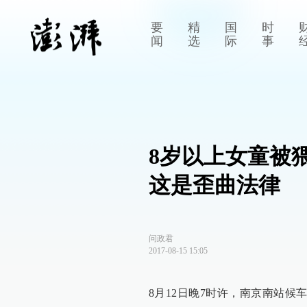
要
精
国
时
闻
选
际
事
8岁以上女童被
这是歪曲法律
问政君
2017-08-15 15:05
8月12日晚7时许，南京南站