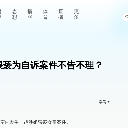
财
思
播
体
直
更
经
想
客
育
播
多
猥亵为自诉案件不告不理？
字号
候车室内发生一起涉嫌猥亵女童案件。