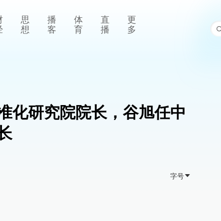
财
思
播
体
直
更
经
想
客
育
播
多
准化研究院院长，谷旭任中
长
字号