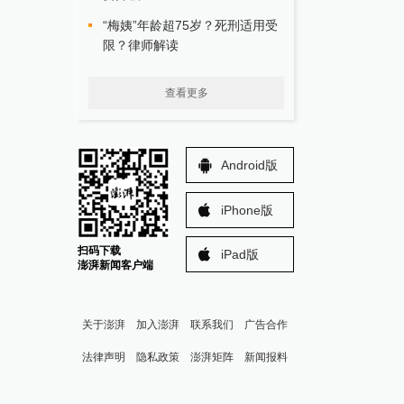
“梅姨”年龄超75岁？死刑适用受
限？律师解读
查看更多
Android版
iPhone版
扫码下载
iPad版
澎湃新闻客户端
关于澎湃
加入澎湃
联系我们
广告合作
法律声明
隐私政策
澎湃矩阵
新闻报料
报料热线: 021-962866
澎湃新闻微博