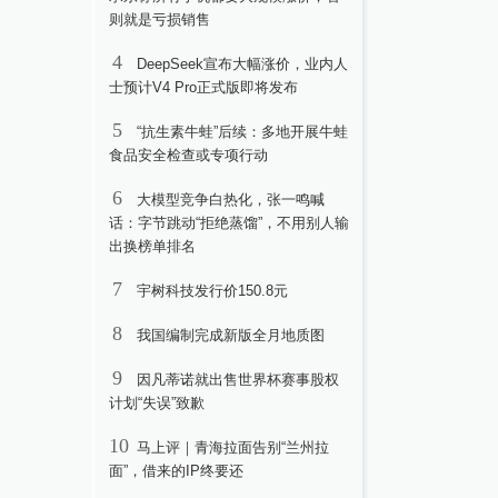
则就是亏损销售
4
DeepSeek宣布大幅涨价，业内人
士预计V4 Pro正式版即将发布
5
“抗生素牛蛙”后续：多地开展牛蛙
食品安全检查或专项行动
6
大模型竞争白热化，张一鸣喊
话：字节跳动“拒绝蒸馏”，不用别人输
出换榜单排名
7
宇树科技发行价150.8元
8
我国编制完成新版全月地质图
9
因凡蒂诺就出售世界杯赛事股权
计划“失误”致歉
10
马上评｜青海拉面告别“兰州拉
面”，借来的IP终要还