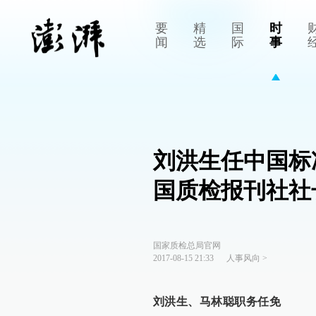
要
精
国
时
闻
选
际
事
刘洪生任中国标
国质检报刊社社
国家质检总局官网
2017-08-15 21:33
人事风向
>
刘洪生、马林聪职务任免