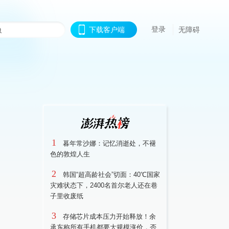
登录
下载客户端
无障碍
1
暮年常沙娜：记忆消逝处，不褪
色的敦煌人生
2
韩国“超高龄社会”切面：40℃国家
灾难状态下，2400名首尔老人还在巷
子里收废纸
3
存储芯片成本压力开始释放！余
承东称所有手机都要大规模涨价，否