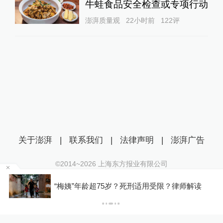
牛蛙食品安全检查或专项行动
澎湃质量观
22小时前
122
评
关于澎湃
|
联系我们
|
法律声明
|
澎湃广告
©2014~
2026
上海东方报业有限公司
沪ICP证：沪B2-20170116 | 沪ICP备14003370号
罕
“梅姨”年龄超75岁？死刑适用受限？律师解读
互联网新闻信息服务许可证：31120170006
沪公网安备 31010602000299号