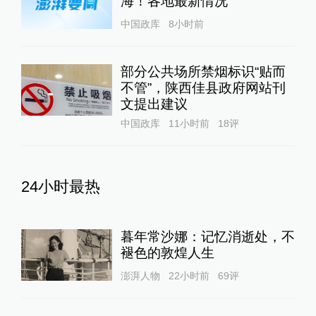
海！各地最新情况
中国政库
8小时前
部分公共场所禁烟标识“贴而
不管”，陕西佳县政府网站刊
文提出建议
中国政库
11小时前
18
评
24小时最热
暮年常沙娜：记忆消逝处，不
褪色的敦煌人生
澎湃人物
22小时前
69
评