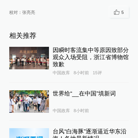
校对：
张亮亮
5
相关推荐
因瞬时客流集中等原因致部分
观众入场受阻，浙江省博物馆
致歉
中国政库
8小时前
15
评
世界给“__在中国”填新词
中国政库
8小时前
台风“白海豚”逐渐逼近华东沿