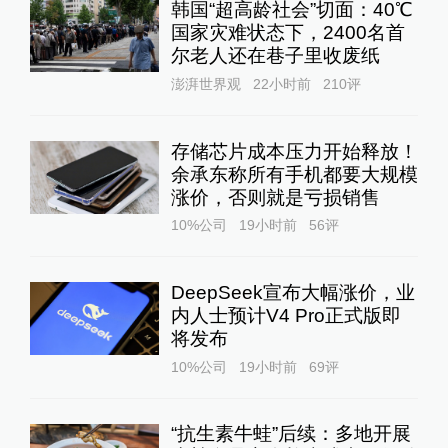
韩国“超高龄社会”切面：40℃
国家灾难状态下，2400名首
尔老人还在巷子里收废纸
澎湃世界观
22小时前
210
评
存储芯片成本压力开始释放！
余承东称所有手机都要大规模
涨价，否则就是亏损销售
10%公司
19小时前
56
评
DeepSeek宣布大幅涨价，业
内人士预计V4 Pro正式版即
将发布
10%公司
19小时前
69
评
“抗生素牛蛙”后续：多地开展