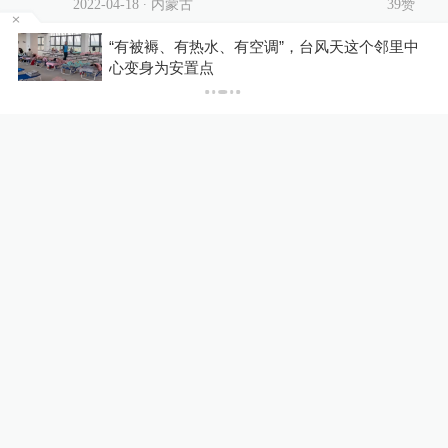
2022-04-18
∙ 内蒙古
39赞
者
“有被褥、有热水、有空调”，台风天这个邻里中
共
1
条回复
心变身为安置点
luwenhua
看看效果如何？
2022-04-18
∙ 黑龙江
96赞
展开更多评论
相关推荐
中国游客打卡景福宫偶遇李在
明，这位韩国总统拿起手机自
拍合影
00:17
World湃
1天前