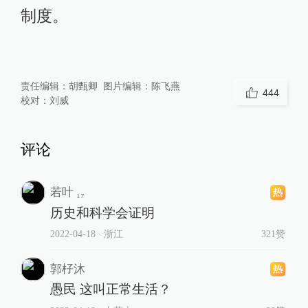
制度。
责任编辑：
胡甄卿
图片编辑：
陈飞燕
444
校对：
刘威
评论
若叶 ₁₇
历史和科学会证明
2022-04-18
∙ 浙江
321赞
郭杍沐
愚民 这叫正常生活？