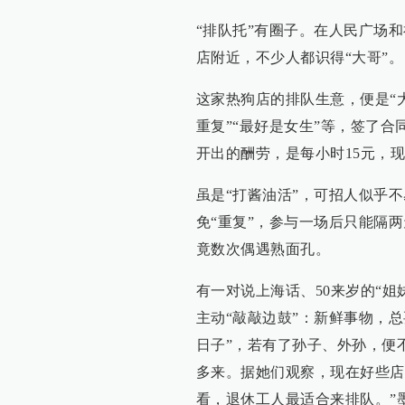
“排队托”有圈子。在人民广场
店附近，不少人都识得“大哥”。
这家热狗店的排队生意，便是“大
重复”“最好是女生”等，签了合
开出的酬劳，是每小时15元，
虽是“打酱油活”，可招人似乎
免“重复”，参与一场后只能隔
竟数次偶遇熟面孔。
有一对说上海话、50来岁的“
主动“敲敲边鼓”：新鲜事物，
日子”，若有了孙子、外孙，便
多来。据她们观察，现在好些店
看，退休工人最适合来排队。”