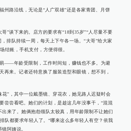
和福州路沿线，无论是“人广双雄”还是各家青团、月饼
哥”谈下来的。店方的要求有“18到35岁”“人尽量不要
同，排队持续一周，每天上下午各一场。“大哥”给大家
现场结账，手机支付，方便得很。
不易——年龄受限制，工作时间短，赚钱也不多。为避
两天再来。记者还特意换了服装造型和眼镜，想不到，
姐妹花”，其中一位戴墨镜、穿花衣，她见路人迟疑时会
总要尝尝看吧。她们的计划，是趁这几年没事干，“混混
不出来了。她俩抱怨领队太较真，用年龄限制不让她们
排队都要求年轻人了。“哪来这么多年轻人有空？依我
墨镜阿姨说。