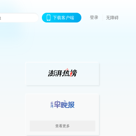
登录
下载客户端
无障碍
查看更多