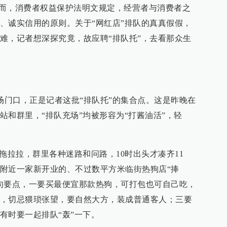
。然而，消费者权益保护法明文规定，经营者与消费者之
、诚实信用的原则。关于“网红店”排队的真真假假，
难，记者想深探究竟，故应聘“排队托”，去看那众生
广场门口，正是记者这批“排队托”的集合点。这是昨晚在
站和群里，“排队充场”均被形容为“打酱油活”，轻
拖拉拉，群里各种迷路和问路，10时出头才凑齐11
附近一家新开业的、不过数平方米临街热狗店“捧
句要点，一要买最便宜那款热狗，可打包也可自己吃，
，切忌猥琐张望，要自然大方，装成普通客人；三要
有时要一起排队“轰”一下。