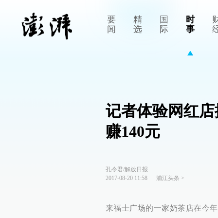
要
精
国
时
闻
选
际
事
记者体验网红店
赚140元
孔令君/解放日报
2017-08-20 11:58
浦江头条
>
来福士广场的一家奶茶店在今年上