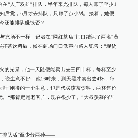
始在“人广双雄”排队，半年来光排队，每人赚了至少1
知后觉，6月才去排队，只赚了点小钱。接着，她便
如今还能排队赚钱否？
与充场不一样。记者在“网红茶店”门口结识了两名“黄
买好茶饮料后，候在商场门口低声向路人兜售：“现货
红火的光景，他一天随便能卖出去三四十杯，每杯至少
苦，说生意不好：他16时来，到天黑才卖出去4杯，每
“大哥”刚接的一个生意，也是代买该茶饮料，两杯售价
多元。“那肯定是老客户，现在很少了。”大叔羡慕的语
“排队活”至少分两种——