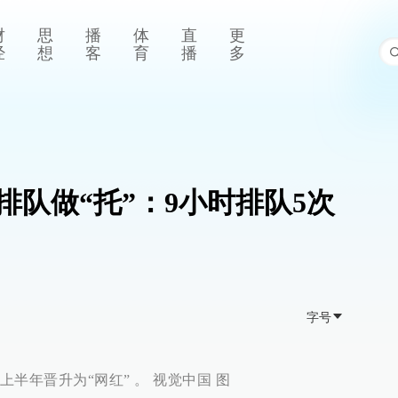
财
思
播
体
直
更
经
想
客
育
播
多
排队做“托”：9小时排队5次
字号
半年晋升为“网红” 。 视觉中国 图