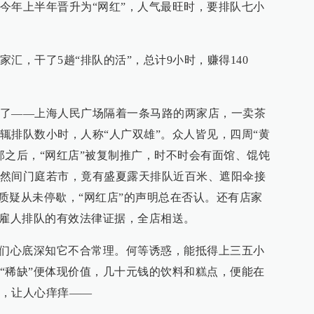
今年上半年晋升为“网红”，人气最旺时，要排队七小
汇，干了5趟“排队的活”，总计9小时，赚得140
了——上海人民广场隔着一条马路的两家店，一卖茶
辄排队数小时，人称“人广双雄”。众人皆见，四周“黄
那之后，“网红店”被复制推广，时不时会有面馆、馄饨
然间门庭若市，竟有盛夏露天排队近百米、遮阳伞接
的质疑从未停歇，“网红店”的声明总在否认。还有店家
店雇人排队的有效法律证据，全店相送。
人们心底深知它不合常理。何等诱惑，能抵得上三五小
“稀缺”便体现价值，几十元钱的饮料和糕点，便能在
，让人心痒痒——