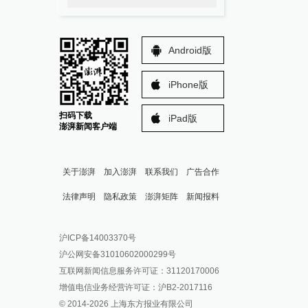
Android版
iPhone版
扫码下载
iPad版
澎湃新闻客户端
关于澎湃
加入澎湃
联系我们
广告合作
法律声明
隐私政策
澎湃矩阵
新闻报料
报料热线: 021-962866
澎湃新闻微博
沪ICP备14003370号
报料邮箱: news@thepaper.cn
澎湃新闻公众号
沪公网安备31010602000299号
澎湃新闻抖音号
互联网新闻信息服务许可证：31120170006
派生万物开放平台
增值电信业务经营许可证：沪B2-2017116
© 2014-
2026
上海东方报业有限公司
IP SHANGHAI