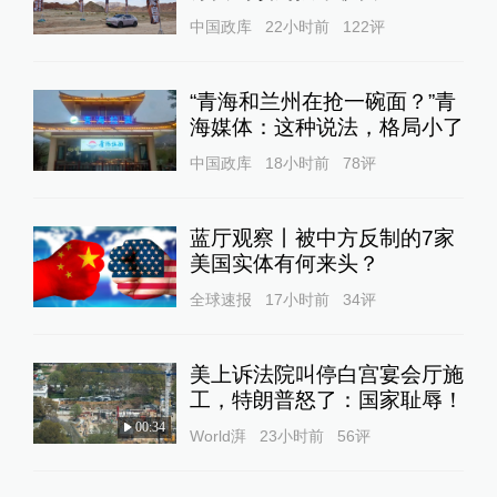
中国政库
22小时前
122
评
“青海和兰州在抢一碗面？”青
海媒体：这种说法，格局小了
中国政库
18小时前
78
评
蓝厅观察丨被中方反制的7家
美国实体有何来头？
全球速报
17小时前
34
评
美上诉法院叫停白宫宴会厅施
工，特朗普怒了：国家耻辱！
00:34
World湃
23小时前
56
评