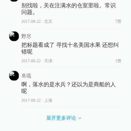
别找啦，关在注满水的仓室里啦。常识
问题。
2017-08-22
∙ 北京
7赞
野尽
把标题看成了 寻找十名美国水果 还想纠
错呢
2017-08-22
∙ 天津
1赞
帛琉
啊，落水的是水兵？还以为是商船的人
呢
2017-08-22
∙ 上海
展开更多评论