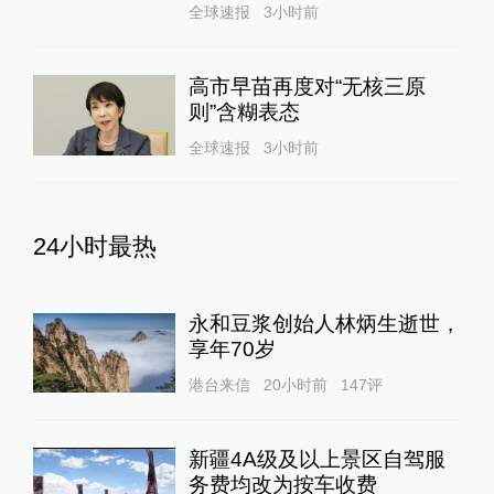
全球速报
3小时前
高市早苗再度对“无核三原
则”含糊表态
全球速报
3小时前
24小时最热
永和豆浆创始人林炳生逝世，
享年70岁
港台来信
20小时前
147
评
新疆4A级及以上景区自驾服
务费均改为按车收费