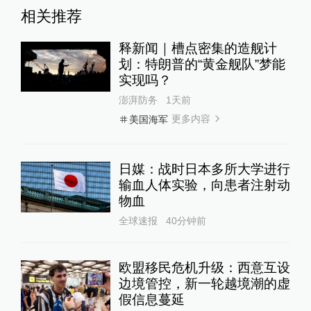
相关推荐
释新闻｜槽点密集的造舰计
划：特朗普的“黄金舰队”梦能
实现吗？
澎湃防务
1天前
更多内容
美国海军
日媒：战时日本多所大学进行
输血人体实验，向患者注射动
物血
全球速报
40分钟前
欧盟移民危机升级：西意互设
边境管控，新一轮越境潮的虚
假信息蔓延