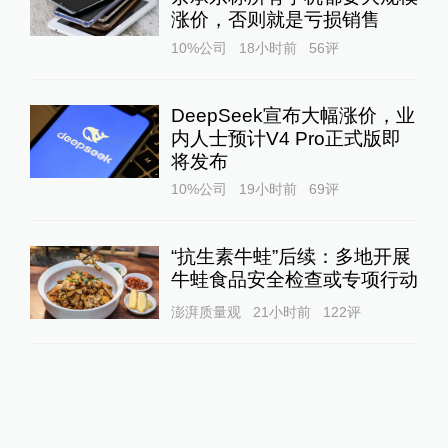
涨价，否则就是亏损销售
10%公司
18小时前
56
评
DeepSeek宣布大幅涨价，业
内人士预计V4 Pro正式版即
将发布
10%公司
19小时前
69
评
“抗生素牛蛙”后续：多地开展
牛蛙食品安全检查或专项行动
澎湃质量观
21小时前
122
评