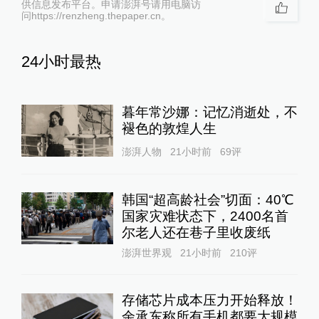
供信息发布平台。申请澎湃号请用电脑访
问https://renzheng.thepaper.cn。
24小时最热
暮年常沙娜：记忆消逝处，不
褪色的敦煌人生
澎湃人物
21小时前
69
评
韩国“超高龄社会”切面：40℃
国家灾难状态下，2400名首
尔老人还在巷子里收废纸
澎湃世界观
21小时前
210
评
存储芯片成本压力开始释放！
余承东称所有手机都要大规模