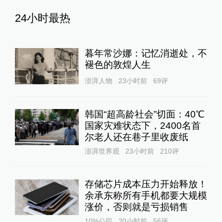
24小时最热
暮年常沙娜：记忆消逝处，不
褪色的敦煌人生
澎湃人物
23小时前
69
评
韩国“超高龄社会”切面：40℃
国家灾难状态下，2400名首
尔老人还在巷子里收废纸
澎湃世界观
23小时前
210
评
存储芯片成本压力开始释放！
余承东称所有手机都要大规模
涨价，否则就是亏损销售
10%公司
20小时前
56
评