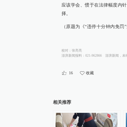
应该学会、惯于在法律幅度内针
择。
（原题为《“违停十分钟内免罚”
校对：
张亮亮
澎湃新闻报料：021-962866
澎湃新闻，未
16
收藏
相关推荐