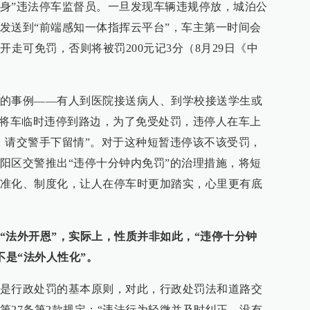
“变身”违法停车监督员。一旦发现车辆违规停放，城泊公
发送到“前端感知一体指挥云平台”，车主第一时间会
开走可免罚，否则将被罚200元记3分（8月29日《中
的事例——有人到医院接送病人、到学校接送学生或
，将车临时违停到路边，为了免受处罚，违停人在车上
，请交警手下留情”。对于这种短暂违停该不该受罚，
阳区交警推出“违停十分钟内免罚”的治理措施，将短
准化、制度化，让人在停车时更加踏实，心里更有底
“法外开恩”，实际上，性质并非如此，“违停十分钟
不是“法外人性化”。
是行政处罚的基本原则，对此，行政处罚法和道路交
第27条第2款规定：“违法行为轻微并及时纠正，没有