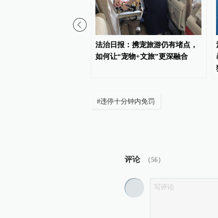
态环境法典实施，最高法
法治日报：携宠旅游仍有堵点，
个配套司法解释
如何让“宠物+文旅”更深融合
#
违停十分钟内免罚
评论
（
56
）