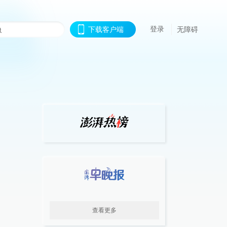
登录
下载客户端
无障碍
查看更多