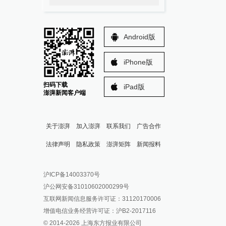
Android版
iPhone版
扫码下载
iPad版
澎湃新闻客户端
关于澎湃
加入澎湃
联系我们
广告合作
法律声明
隐私政策
澎湃矩阵
新闻报料
报料热线: 021-962866
澎湃新闻微博
沪ICP备14003370号
报料邮箱: news@thepaper.cn
澎湃新闻公众号
沪公网安备31010602000299号
澎湃新闻抖音号
互联网新闻信息服务许可证：31120170006
派生万物开放平台
增值电信业务经营许可证：沪B2-2017116
© 2014-
2026
上海东方报业有限公司
IP SHANGHAI