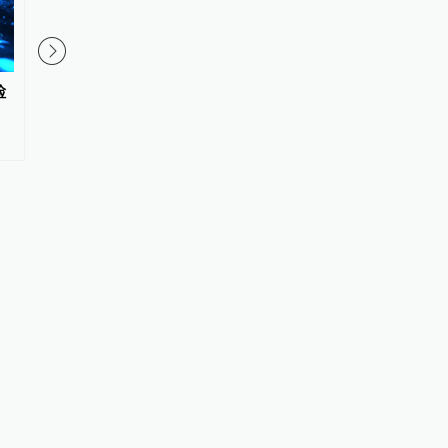
检
司法部：立足职责扎实推进深化
保障生态环境法典实施
扫黑除恶专项斗争
发布首个配套司法解释