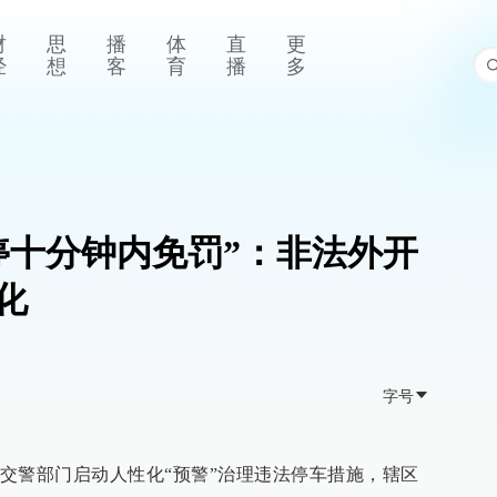
财
思
播
体
直
更
经
想
客
育
播
多
停十分钟内免罚”：非法外开
化
字号
交警部门启动人性化“预警”治理违法停车措施，辖区