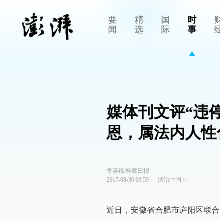
要
精
国
时
闻
选
际
事
媒体刊文评“违
恩，属法内人性
李英锋/检察日报
2017-08-30 09:59
法治中国
>
近日，安徽省合肥市庐阳区联合