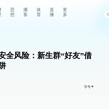
财
思
播
体
直
更
经
想
客
育
播
多
安全风险：新生群“好友”借
阱
字号