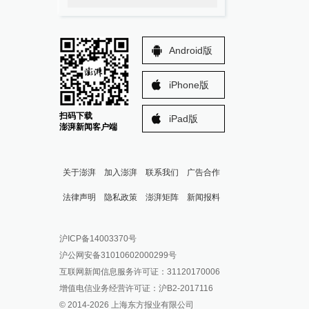
Android版
iPhone版
扫码下载
iPad版
澎湃新闻客户端
关于澎湃
加入澎湃
联系我们
广告合作
法律声明
隐私政策
澎湃矩阵
新闻报料
报料热线: 021-962866
澎湃新闻微博
沪ICP备14003370号
报料邮箱: news@thepaper.cn
澎湃新闻公众号
沪公网安备31010602000299号
澎湃新闻抖音号
互联网新闻信息服务许可证：31120170006
派生万物开放平台
增值电信业务经营许可证：沪B2-2017116
© 2014-
2026
上海东方报业有限公司
IP SHANGHAI