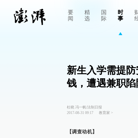
要
精
国
时
闻
选
际
事
新生入学需提防
钱，遭遇兼职陷
杜晓 冯一帆/法制日报
2017-08-31 09:17
教育家
>
【调查动机】