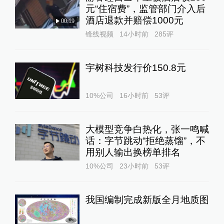
元“住宿费”，监管部门介入后
酒店退款并赔偿1000元
00:19
锋线视频
14小时前
285
评
宇树科技发行价150.8元
10%公司
16小时前
53
评
大模型竞争白热化，张一鸣喊
话：字节跳动“拒绝蒸馏”，不
用别人输出换榜单排名
10%公司
23小时前
53
评
我国编制完成新版全月地质图