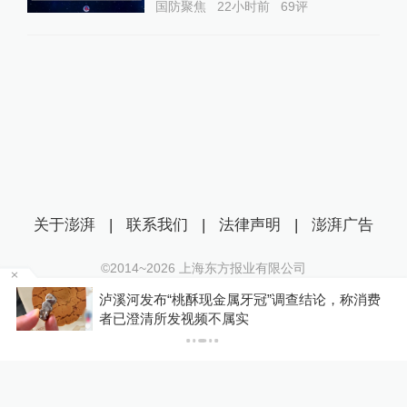
国防聚焦
22小时前
69
评
关于澎湃
|
联系我们
|
法律声明
|
澎湃广告
©2014~
2026
上海东方报业有限公司
沪ICP证：沪B2-20170116 | 沪ICP备14003370号
博流
泸溪河发布“桃酥现金属牙冠”调查结论，称消费
互联网新闻信息服务许可证：31120170006
者已澄清所发视频不属实
沪公网安备 31010602000299号