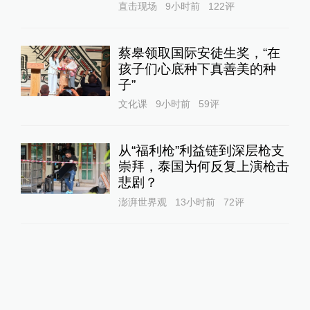
直击现场
9小时前
122
评
蔡皋领取国际安徒生奖，“在
孩子们心底种下真善美的种
子”
文化课
9小时前
59
评
从“福利枪”利益链到深层枪支
崇拜，泰国为何反复上演枪击
悲剧？
澎湃世界观
13小时前
72
评