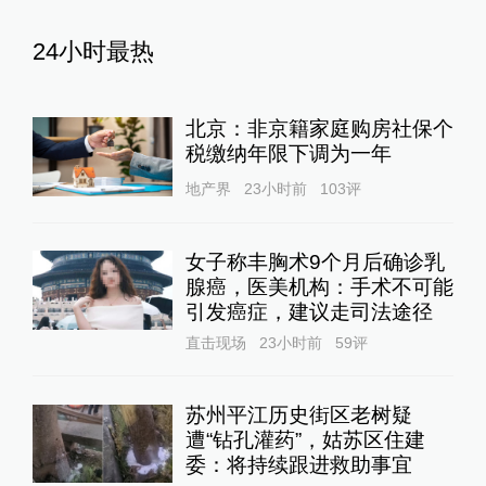
24小时最热
北京：非京籍家庭购房社保个
税缴纳年限下调为一年
地产界
23小时前
103
评
女子称丰胸术9个月后确诊乳
腺癌，医美机构：手术不可能
引发癌症，建议走司法途径
直击现场
23小时前
59
评
苏州平江历史街区老树疑
遭“钻孔灌药”，姑苏区住建
委：将持续跟进救助事宜