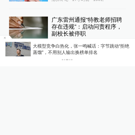
广东雷州通报“特教老师招聘
存在违规”：启动问责程序，
副校长被停职
教育家
18小时前
138
评
大模型竞争白热化，张一鸣喊话：字节跳动“拒绝
蒸馏”，不用别人输出换榜单排名
媒体：人贩子“梅姨”真实姓名
首曝光
直击现场
16小时前
62
评
澎湃回声｜多平台回应“假睫
毛胶水检出多种致癌、致敏
物”：正排查处置
澎湃质量观
19小时前
69
评