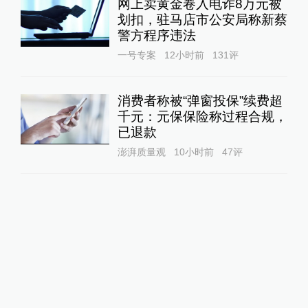
网上卖黄金卷入电诈8万元被
划扣，驻马店市公安局称新蔡
警方程序违法
一号专案
12小时前
131
评
消费者称被“弹窗投保”续费超
千元：元保保险称过程合规，
已退款
澎湃质量观
10小时前
47
评