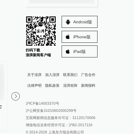
Android版
iPhone版
扫码下载
iPad版
澎湃新闻客户端
关于澎湃
加入澎湃
联系我们
广告合作
法律声明
隐私政策
澎湃矩阵
新闻报料
报料热线: 021-962866
澎湃新闻微博
沪ICP备14003370号
报料邮箱: news@thepaper.cn
澎湃新闻公众号
士
福建农林大学研究团队破解百年
群众想进献血屋避雨被
沪公网安备31010602000299号
澎湃新闻抖音号
甘蔗育种核心难题，相关论文发
忻州市中心血站回应
互联网新闻信息服务许可证：31120170006
表在《自然》
派生万物开放平台
增值电信业务经营许可证：沪B2-2017116
© 2014-
2026
上海东方报业有限公司
IP SHANGHAI