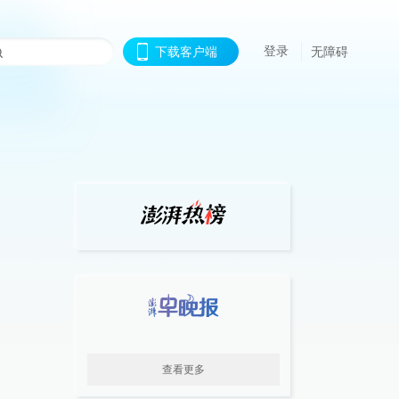
登录
下载客户端
无障碍
查看更多