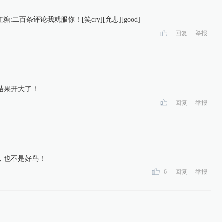
二百条评论我就服你！[笑cry][允悲][good]
回复
举报
结果开大了！
回复
举报
，也不是好鸟！
6
回复
举报