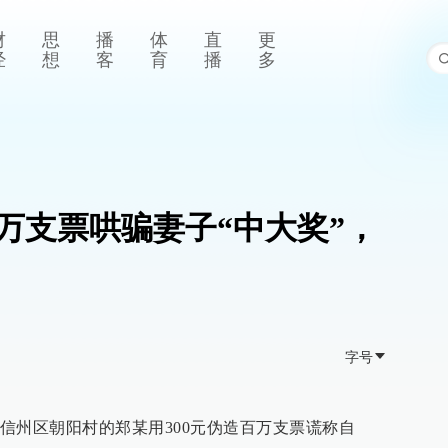
财
思
播
体
直
更
经
想
客
育
播
多
万支票哄骗妻子“中大奖”，
字号
信州区朝阳村的郑某用300元伪造百万支票谎称自