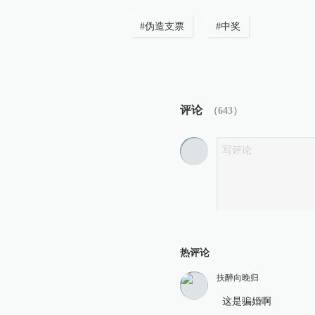
#
伪造支票
#
中奖
评论
（
643
）
热评论
扶醉向晚归
这是骗婚啊