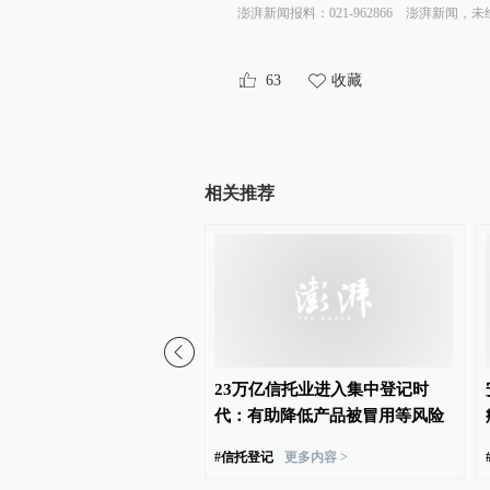
澎湃新闻报料：021-962866
澎湃新闻，未
63
收藏
相关推荐
进献血屋避雨被拒？山西
23万亿信托业进入集中登记时
中心血站回应
代：有助降低产品被冒用等风险
#
信托登记
更多内容 >