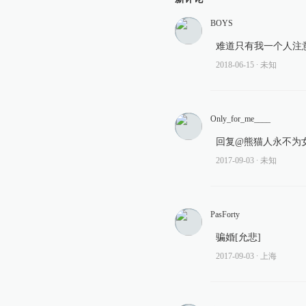
BOYS
难道只有我一个人注意
2018-06-15
∙ 未知
Only_for_me____
回复@熊猫人永不为女
2017-09-03
∙ 未知
PasForty
骗婚[允悲]
2017-09-03
∙ 上海