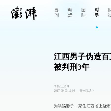
要
精
国
时
闻
选
际
事
江西男子伪造百
被判刑3年
李杨/正义网
2017-09-03 11:08
直击现场
>
为哄骗妻子，家住江西省上饶市