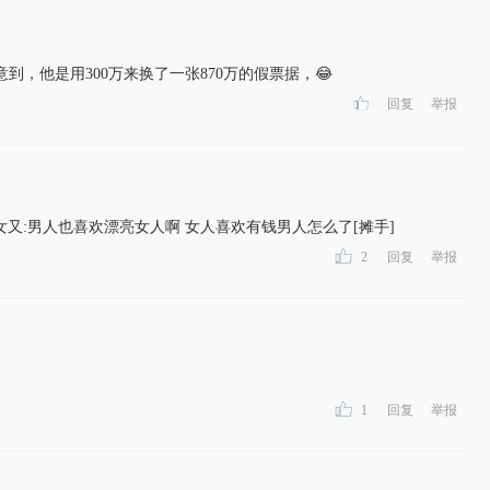
到，他是用300万来换了一张870万的假票据，😂
回复
举报
又:男人也喜欢漂亮女人啊 女人喜欢有钱男人怎么了[摊手]
2
回复
举报
1
回复
举报