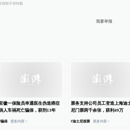
经授权不得转载
我要举报
安徽一保险员串通医生伪造癌症
票务支持公司员工变造上海迪
病人车祸死亡骗保，获刑13年
尼门票两千余张，获利49万
#
骗保
更多内容 >
#
迪士尼假票
更多内容 >