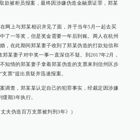
行取款被柜员报案，最终因涉嫌伪造金融票证罪，郑某
月其在网上与郑某相识并见了面，并于当年5月一起去买
中了一等奖，但是奖金需要一年后到账。两人在杭州
婚，在此期间郑某妻子收到了郑某伪造的打款短信和
故郑某妻子对中奖一事一直深信不疑。到2017年2月，
不知情的郑某妻子拿着郑某伪造的支票来到信州区步
“支票”提出质疑并迅速报案。
案调查，郑某某认定自己的犯罪事实，经裁定因涉嫌
刑缓期3年执行。
 丈夫伪造百万支票被判刑3年》）