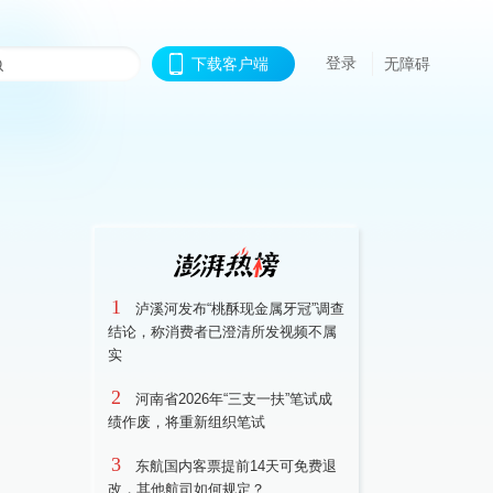
登录
下载客户端
无障碍
1
泸溪河发布“桃酥现金属牙冠”调查
结论，称消费者已澄清所发视频不属
实
2
河南省2026年“三支一扶”笔试成
绩作废，将重新组织笔试
3
东航国内客票提前14天可免费退
改，其他航司如何规定？