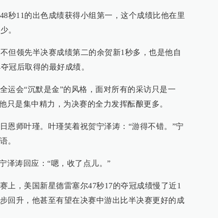
48秒11的出色成绩获得小组第一，这个成绩比他在里
不少。
11不但领先半决赛成绩第二的余贺新1秒多，也是他自
84夺冠后取得的最好成绩。
全运会“沉默是金”的风格，面对所有的采访只是一
，他只是集中精力，为决赛的全力发挥酝酿更多。
日恩师叶瑾。叶瑾笑着祝贺宁泽涛：“游得不错。”宁
语。
宁泽涛回应：“嗯，收了点儿。”
赛上，美国新星德雷塞尔47秒17的夺冠成绩慢了近1
步回升，他甚至有望在决赛中游出比半决赛更好的成