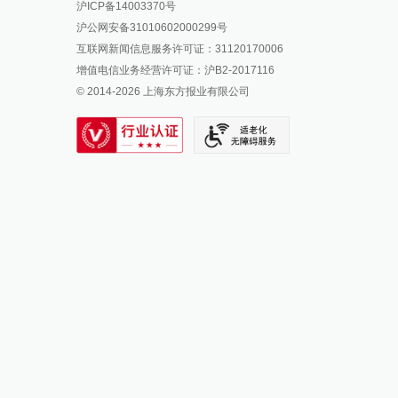
沪ICP备14003370号
报料邮箱: news@thepaper.cn
澎湃新闻公众号
沪公网安备31010602000299号
澎湃新闻抖音号
互联网新闻信息服务许可证：31120170006
派生万物开放平台
增值电信业务经营许可证：沪B2-2017116
© 2014-
2026
上海东方报业有限公司
IP SHANGHAI
SIXTH TONE