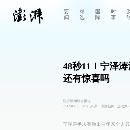
要
精
国
时
闻
选
际
事
48秒11！宁
还有惊喜吗
澎湃新闻综合报道
2017-09-03 19:05
来源：
澎湃新闻
∙
运动家
宁泽涛半决赛游出两年来个人最好成绩