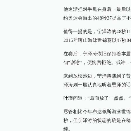
他逐渐把对手甩在身后，最后以
约奥运会游出的48秒37提高了
值得一提的是，宁泽涛的48秒
2015年喀山游泳世锦赛以47秒
在赛后，宁泽涛依旧保持着本届
句“谢谢”，便婉言拒绝。或许
来到放松池边，宁泽涛遇到了昔
泽涛则一脸认真地听着恩师的话
叶瑾问道：“后面放了一点点。”
尽管相比今年布达佩斯游泳世锦
秒，但宁泽涛的状态的确是在稳
绩。