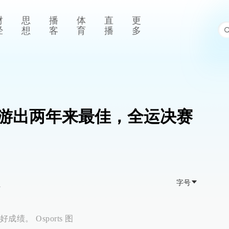
财
思
播
体
直
更
经
想
客
育
播
多
泽涛游出两年来最佳，全运决赛
字号
>
。 Osports 图