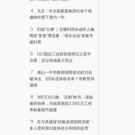
4
北京：非京籍家庭购房社保个税
缴纳年限下调为一年
5
扫描“主播”｜主播利用未成年人喊
网友“爸爸”博流量，“母女合拍”多账号
被封禁
6
U17国足三连胜晋级明日之星半
决赛，定位球成最大亮点
7
佛山一中学教师招聘笔试前13名
被淘汰、后5名进体检名单？市教育局
通报
8
300万元行贿、“定制”标书、现场
厕所协商，河南某医院2.33亿元工程
串标案细节披露
9
官方再通报“特教老师招聘违规”：
多人受到党纪政务处分和组织处理