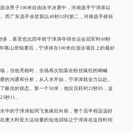
会游泳男子100米自由泳半决赛中，河南选手宁泽涛以
赛。而广东选手余贺新以49秒32列第二，河南选手侯钰
1秒多，甚至也比四年前宁泽涛夺得全运会冠军时48秒
015年喀山世锦赛后，宁泽涛在100米自游泳项目上的最好
场，当他亮相时，全场再次陷落在粉丝疯狂的呐喊
赛的沟通和分析，从入水开始，宁泽涛就全力以赴。
极佳的状态。第一个50米，他仅仅耗时22秒85，这
3秒11。
，水中的宁泽涛如同飞鱼疯狂向前，整个后半程远远好
在澳大利亚大运动量的短池训练让宁泽涛在这段时间