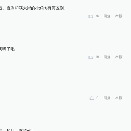
绩。否则和满大街的小鲜肉有何区别。
36
回复
举报
闭嘴了吧
18
回复
举报
9
回复
举报
音，加油，支持你！