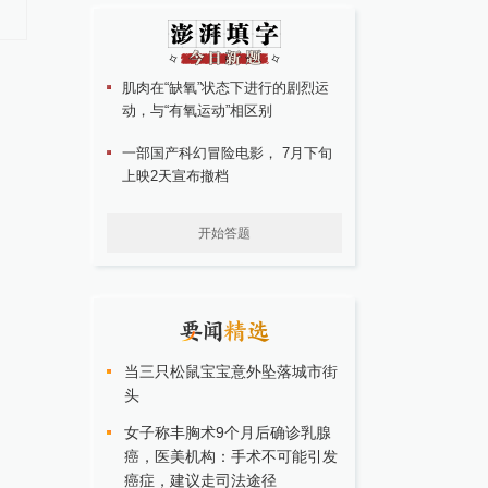
决赛，定位球成最大亮点
任何事”，将继续抵制
肌肉在“缺氧”状态下进行的剧烈运
动，与“有氧运动”相区别
一部国产科幻冒险电影， 7月下旬
上映2天宣布撤档
开始答题
当三只松鼠宝宝意外坠落城市街
头
女子称丰胸术9个月后确诊乳腺
癌，医美机构：手术不可能引发
癌症，建议走司法途径