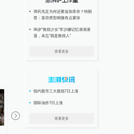
弹药充足为何还要追加库存？特朗
普：某些类型稍微有点紧张
96岁“敦煌少女”常沙娜记忆渐渐衰
退，未忘“我是敦煌人”
查看更多
纽约股市三大股指7日上涨
国际油价7日上涨
查看更多
，
U17国足三连胜晋级明日之星半
欧足联称因凡蒂诺道歉