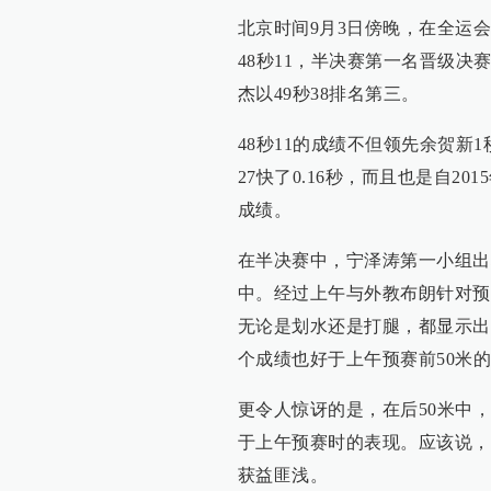
北京时间9月3日傍晚，在全运
48秒11，半决赛第一名晋级决
杰以49秒38排名第三。
48秒11的成绩不但领先余贺新
27快了0.16秒，而且也是自2
成绩。
在半决赛中，宁泽涛第一小组出
中。经过上午与外教布朗针对预
无论是划水还是打腿，都显示出了
个成绩也好于上午预赛前50米的2
更令人惊讶的是，在后50米中
于上午预赛时的表现。应该说，
获益匪浅。