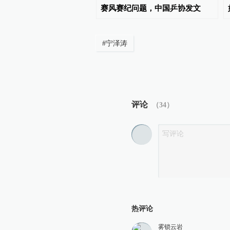
”，将继续抵制世界杯
赛风赛纪问题，中国乒协发文
#
宁泽涛
评论
（
34
）
热评论
雾锁云岩