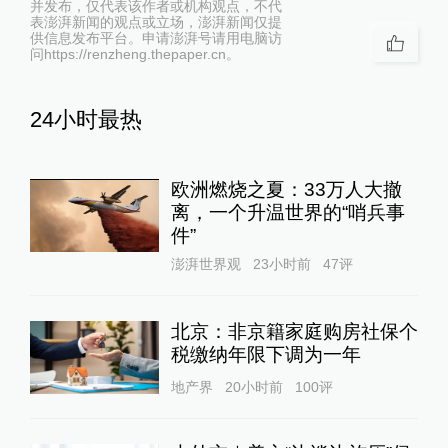
并发布，仅代表该作者或机构观点，不代
表澎湃新闻的观点或立场，澎湃新闻仅提
供信息发布平台。申请澎湃号请用电脑访
问https://renzheng.thepaper.cn。
24小时最热
欧洲燃烧之夏：33万人大撤
离，一个升温世界的“哨兵事
件”
澎湃世界观
23小时前
47
评
北京：非京籍家庭购房社保个
税缴纳年限下调为一年
地产界
20小时前
100
评