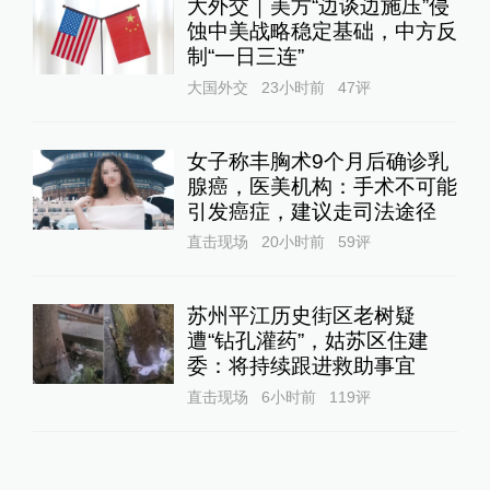
大外交｜美方“边谈边施压”侵
蚀中美战略稳定基础，中方反
制“一日三连”
大国外交
23小时前
47
评
女子称丰胸术9个月后确诊乳
腺癌，医美机构：手术不可能
引发癌症，建议走司法途径
直击现场
20小时前
59
评
苏州平江历史街区老树疑
遭“钻孔灌药”，姑苏区住建
委：将持续跟进救助事宜
直击现场
6小时前
119
评