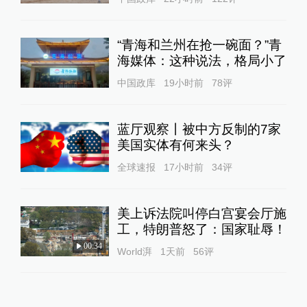
“青海和兰州在抢一碗面？”青
海媒体：这种说法，格局小了
中国政库
19小时前
78
评
蓝厅观察丨被中方反制的7家
美国实体有何来头？
全球速报
17小时前
34
评
美上诉法院叫停白宫宴会厅施
工，特朗普怒了：国家耻辱！
00:34
World湃
1天前
56
评