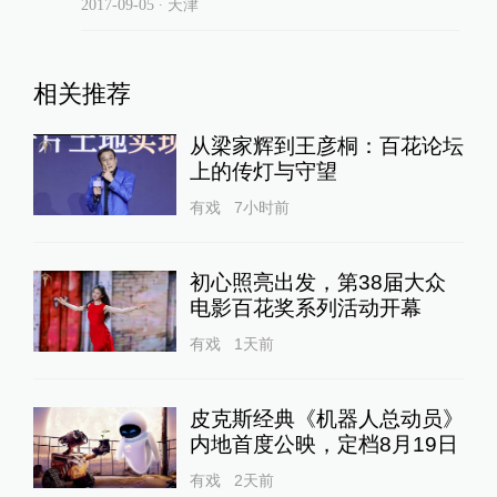
2017-09-05
∙ 天津
相关推荐
从梁家辉到王彦桐：百花论坛
上的传灯与守望
有戏
7小时前
初心照亮出发，第38届大众
电影百花奖系列活动开幕
有戏
1天前
皮克斯经典《机器人总动员》
内地首度公映，定档8月19日
有戏
2天前