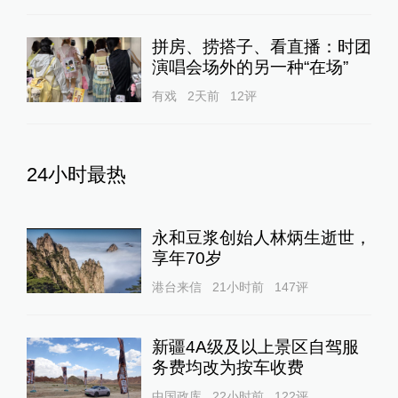
拼房、捞搭子、看直播：时团
演唱会场外的另一种“在场”
有戏
2天前
12
评
24小时最热
永和豆浆创始人林炳生逝世，
享年70岁
港台来信
21小时前
147
评
新疆4A级及以上景区自驾服
务费均改为按车收费
中国政库
22小时前
122
评